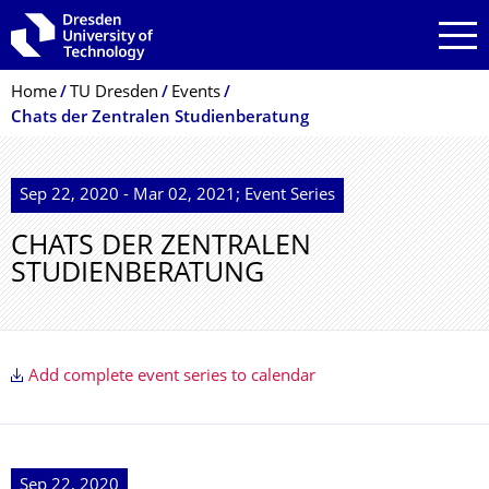
Skip to main navigation
Skip to search
Skip to content
Breadcrumb Menu
Home
TU Dresden
Events
Chats der Zentralen Studienberatung
Sep 22, 2020 - Mar 02, 2021; Event Series
CHATS DER ZENTRALEN
STUDIENBERATUNG
Add complete event series to calendar
Sep 22, 2020