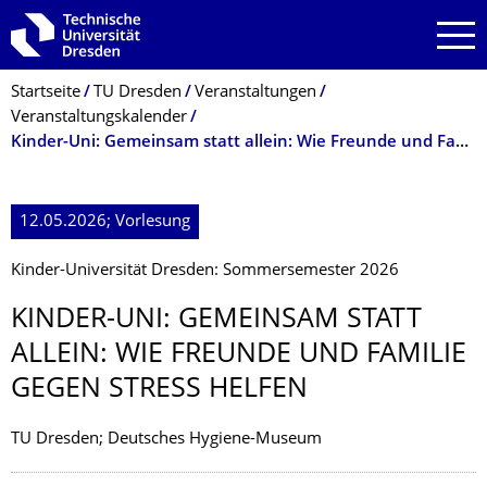
Zur Hauptnavigation springen
Zur Suche springen
Zum Inhalt springen
Breadcrumb-Menü
Startseite
TU Dresden
Veranstaltungen
Veranstaltungskalender
Kinder-Uni: Gemeinsam statt allein: Wie Freunde und Familie gegen Stress helfen
12.05.2026; Vorlesung
Kinder-Universität Dresden: Sommersemester 2026
KINDER-UNI: GEMEINSAM STATT
ALLEIN: WIE FREUNDE UND FAMILIE
GEGEN STRESS HELFEN
TU Dresden; Deutsches Hygiene-Museum