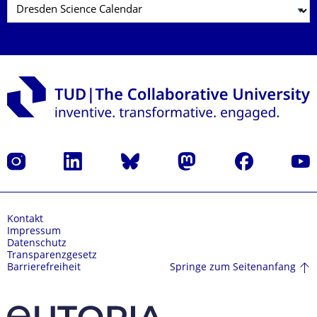
Instagram
LinkedIn
Bluesky
Mastodon
Facebook
Yout
Kontakt
Impressum
Datenschutz
Transparenzgesetz
Springe zum Seitenanfang
Barrierefreiheit