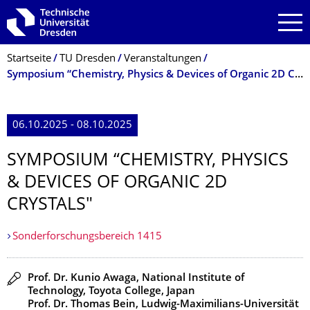
Zur Hauptnavigation springen
Zur Suche springen
Zum Inhalt springen
Breadcrumb-Menü
Startseite
TU Dresden
Veranstaltungen
Symposium “Chemistry, Physics & Devices of Organic 2D Crystals"
06.10.2025 - 08.10.2025
SYMPOSIUM “CHEMISTRY, PHYSICS
& DEVICES OF ORGANIC 2D
CRYSTALS"
Sonderforschungsbereich 1415
Redner
Prof. Dr. Kunio Awaga, National Institute of
Technology, Toyota College, Japan
Prof. Dr. Thomas Bein, Ludwig-Maximilians-Universität