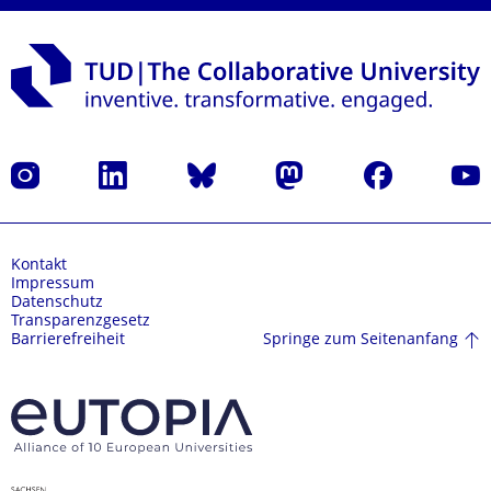
Instagram
LinkedIn
Bluesky
Mastodon
Facebook
Yout
Kontakt
Impressum
Datenschutz
Transparenzgesetz
Springe zum Seitenanfang
Barrierefreiheit