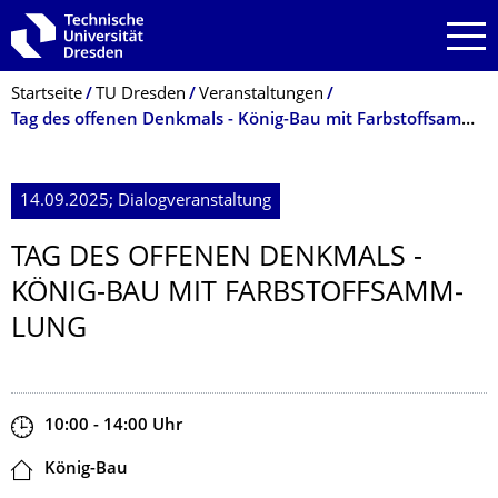
Zur Hauptnavigation springen
Zur Suche springen
Zum Inhalt springen
Breadcrumb-Menü
Startseite
TU Dresden
Veranstaltungen
Tag des offenen Denkmals - König-Bau mit Farbstoffsammlung
14.09.2025; Dialogveranstaltung
TAG DES OFFENEN DENKMALS -
KÖNIG-BAU MIT FARBSTOFFSAMM­
LUNG
Zeit
10:00 - 14:00
Uhr
Ort
König-Bau