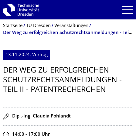
Zur Hauptnavigation springen
Zur Suche springen
Zum Inhalt springen
Breadcrumb-Menü
Startseite
TU Dresden
Veranstaltungen
Der Weg zu erfolgreichen Schutzrechtsanmeldungen - Teil II - Patentrecherchen
13.11.2024; Vortrag
DER WEG ZU ERFOLGREICHEN
SCHUTZRECHTSAN­MELDUNGEN -
TEIL II - PATENTRECHER­CHEN
Redner
Dipl.-Ing. Claudia Pohlandt
Zeit
14:00 - 17:00
Uhr