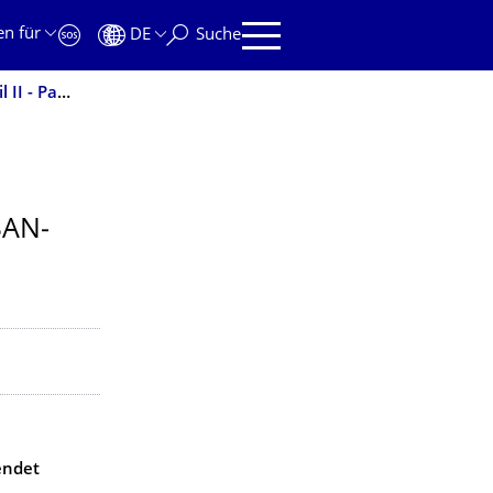
en für
DE
Suche
Der Weg zu erfolgreichen Schutzrechtsanmeldungen - Teil II - Patentrecherchen
SAN­
endet