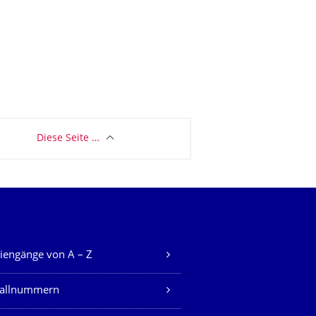
Diese Seite …
iengänge von A – Z
fallnummern