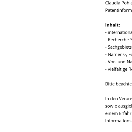
Claudia Pohla
Patentinform
Inhalt:
- internation
- Recherche-S
- Sachgebiet
- Namens-, Fa
- Vor- und N
- vielfältige
Bitte beachte
In den Veran
sowie ausgieb
einem Erfahr
Informations