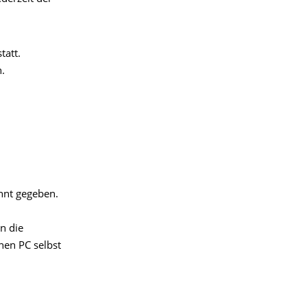
tatt.
.
nt gegeben.
n die
nen PC selbst