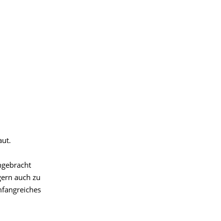
aut.
ngebracht
gern auch zu
mfangreiches