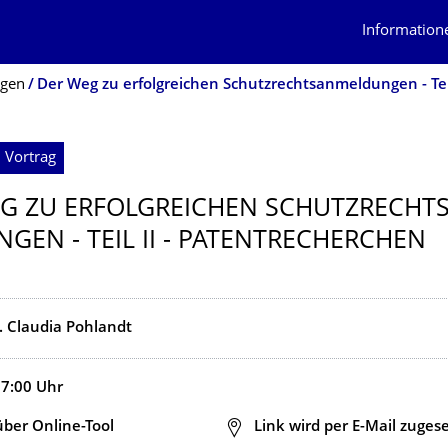
Information
ngen
 Vortrag
G ZU ERFOLGREICHEN SCHUTZRECHT
GEN - TEIL II - PATENTRECHER­CHEN
g. Claudia Pohlandt
17:00
Uhr
 über Online-Tool
Adresse
Link wird per E-Mail zuges