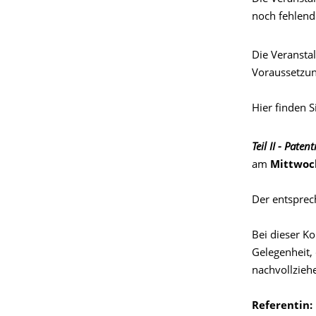
noch fehlend
Die Veransta
Voraussetzun
Hier finden S
Teil II - Pate
am
Mittwoc
Der entspre
Bei dieser K
Gelegenheit,
nachvollzieh
Referentin: