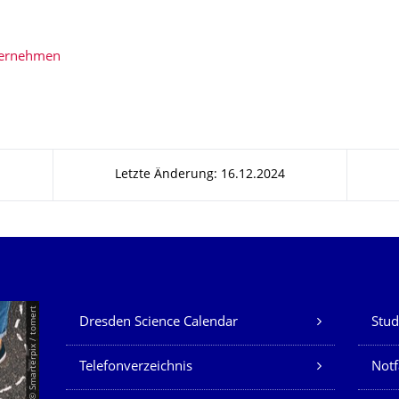
bernehmen
Letzte Änderung: 16.12.2024
Unsere Dienste
© Smarterpix / tomert
Dresden Science Calendar
Stud
Telefonverzeichnis
Not