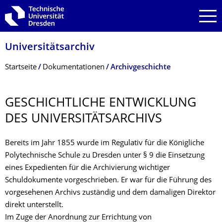
Zur Hauptnavigation springen
Zur Suche springen
Zum Inhalt springen
Universitätsarchiv
Breadcrumb-Menü
Startseite
Dokumen­tationen
Archivgeschichte
GESCHICHTLICHE ENTWICKLUNG
DES UNIVERSITÄTSAR­CHIVS
Bereits im Jahr 1855 wurde im Regulativ für die Königliche
Polytechnische Schule zu Dresden unter § 9 die Einsetzung
eines Expedienten für die Archivierung wichtiger
Schuldokumente vorgeschrieben. Er war für die Führung des
vorgesehenen Archivs zuständig und dem damaligen Direktor
direkt unterstellt.
Im Zuge der Anordnung zur Errichtung von