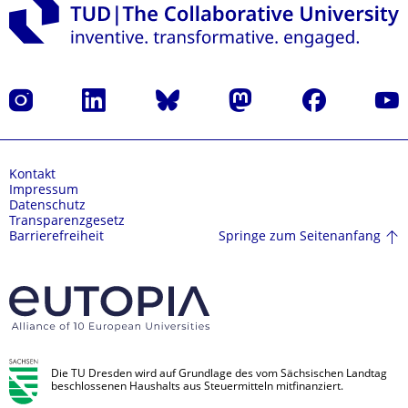
Instagram
LinkedIn
Bluesky
Mastodon
Facebook
Yout
Kontakt
Impressum
Datenschutz
Transparenzgesetz
Springe zum Seitenanfang
Barrierefreiheit
Die TU Dresden wird auf Grundlage des vom Sächsischen Landtag
beschlossenen Haushalts aus Steuermitteln mitfinanziert.