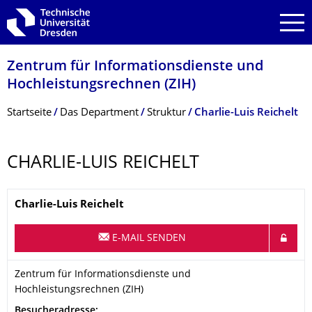
Zur Hauptnavigation springen
Zur Suche springen
Zum Inhalt springen
Zentrum für Informations­dienste und
Hochleistungs­rechnen (ZIH)
Breadcrumb-Menü
Startseite
Das Department
Struktur
Charlie-Luis Reichelt
CHARLIE-LUIS REICHELT
Name
Charlie-Luis
Reichelt
E-MAIL SENDEN
Organisationsname
Zentrum für Informationsdienste und Hochleistungsrechnen (Z
Zentrum für Informationsdienste und
Hochleistungsrechnen (ZIH)
Adresse
Besucheradresse: