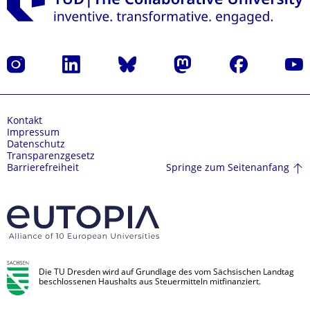
Instagram
LinkedIn
Bluesky
Mastodon
Facebook
Yout
Kontakt
Impressum
Datenschutz
Transparenzgesetz
Springe zum Seitenanfang
Barrierefreiheit
Die TU Dresden wird auf Grundlage des vom Sächsischen Landtag
beschlossenen Haushalts aus Steuermitteln mitfinanziert.