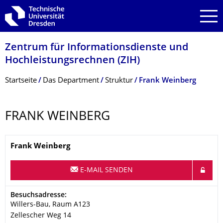
Zur Hauptnavigation springen
Zur Suche springen
Zum Inhalt springen
Zentrum für Informations­dienste und
Hochleistungs­rechnen (ZIH)
Breadcrumb-Menü
Startseite
Das Department
Struktur
Frank Weinberg
FRANK WEINBERG
Name
Frank
Weinberg
E-MAIL SENDEN
Adresse
Besuchsadresse:
Willers-Bau, Raum A123
Zellescher Weg 14