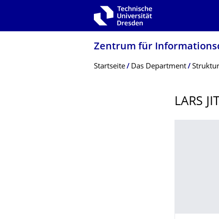
Zur Hauptnavigation springen
Zur Suche springen
Zum Inhalt springen
Zentrum für Informations­
Breadcrumb-Menü
Startseite
Das Department
Struktu
LARS JI