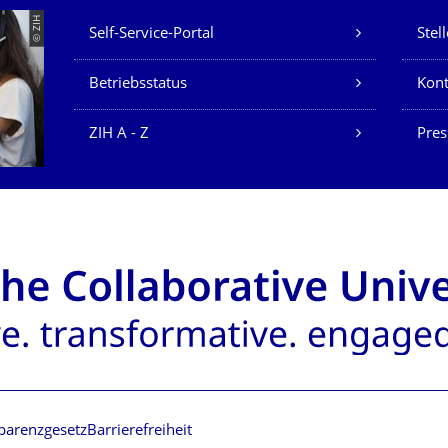
Unsere Dienste
© ZIH
Self-Service-Portal
Stel
Betriebsstatus
Kont
ZIH A - Z
Pres
parenzgesetz
Barrierefreiheit