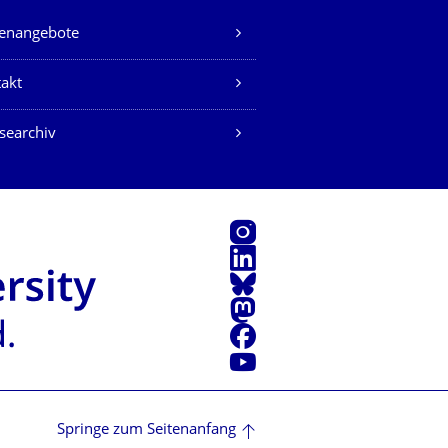
lenangebote
akt
searchiv
Instagram
LinkedIn
Bluesky
Mastodon
Facebook
Youtube
Springe zum Seitenanfang