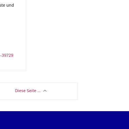
ste und Hochleistungsrechnen (ZIH)
ste und
Diese Seite …