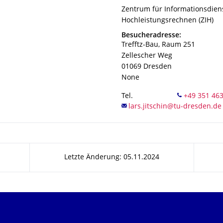
Organisationsname
Zentrum für Informationsdien
Zentrum für Informationsdien
Hochleistungsrechnen (ZIH)
Adresse
Besucheradresse:
Trefftz-Bau, Raum 251
Zellescher Weg
01069
Dresden
None
Tel.
Letzte Änderung: 05.11.2024