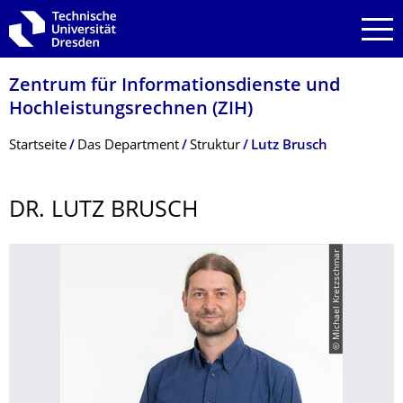
Zur Hauptnavigation springen
Zur Suche springen
Zum Inhalt springen
Zentrum für Informations­dienste und
Hochleistungs­rechnen (ZIH)
Breadcrumb-Menü
Startseite
Das Department
Struktur
Lutz Brusch
DR. LUTZ BRUSCH
© Michael Kretzschmar