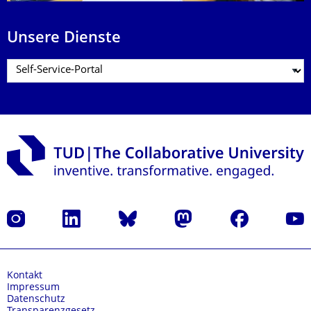
Unsere Dienste
Instagram
LinkedIn
Bluesky
Mastodon
Facebook
Yout
Kontakt
Impressum
Datenschutz