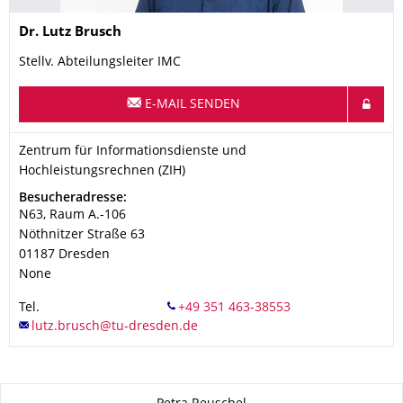
Name
Dr.
Lutz
Brusch
Stellv. Abteilungsleiter IMC
E-MAIL SENDEN
Organisationsname
Zentrum für Informationsdienste und Hochleistungsrechnen (Z
Zentrum für Informationsdienste und
Hochleistungsrechnen (ZIH)
Adresse
Besucheradresse:
N63, Raum A.-106
Nöthnitzer Straße 63
01187
Dresden
None
Tel.
Zu dieser Seite