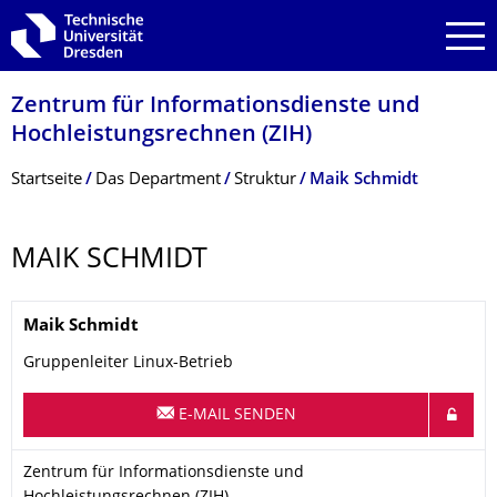
Zur Hauptnavigation springen
Zur Suche springen
Zum Inhalt springen
Zentrum für Informations­dienste und
Hochleistungs­rechnen (ZIH)
Breadcrumb-Menü
Startseite
Das Department
Struktur
Maik Schmidt
MAIK SCHMIDT
Name
Maik
Schmidt
Gruppenleiter Linux-Betrieb
E-MAIL SENDEN
Organisationsname
Zentrum für Informationsdienste und Hochleistungsrechnen (Z
Zentrum für Informationsdienste und