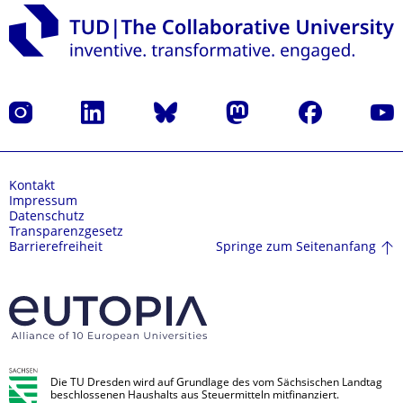
Instagram
LinkedIn
Bluesky
Mastodon
Facebook
Yout
Kontakt
Impressum
Datenschutz
Transparenzgesetz
Springe zum Seitenanfang
Barrierefreiheit
Die TU Dresden wird auf Grundlage des vom Sächsischen Landtag
beschlossenen Haushalts aus Steuermitteln mitfinanziert.