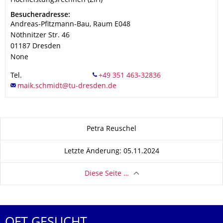
Hochleistungsrechnen (ZIH)
Adresse
Besucheradresse:
Andreas-Pfitzmann-Bau, Raum E048
Nöthnitzer Str. 46
01187
Dresden
None
Tel.
Zu dieser Seite
Petra Reuschel
Letzte Änderung: 05.11.2024
Diese Seite …