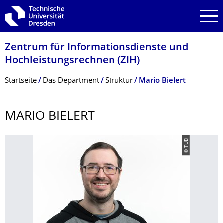
Zur Hauptnavigation springen
Zur Suche springen
Zum Inhalt springen
Zentrum für Informations­dienste und
Hochleistungs­rechnen (ZIH)
Breadcrumb-Menü
Startseite
Das Department
Struktur
Mario Bielert
MARIO BIELERT
© TUD