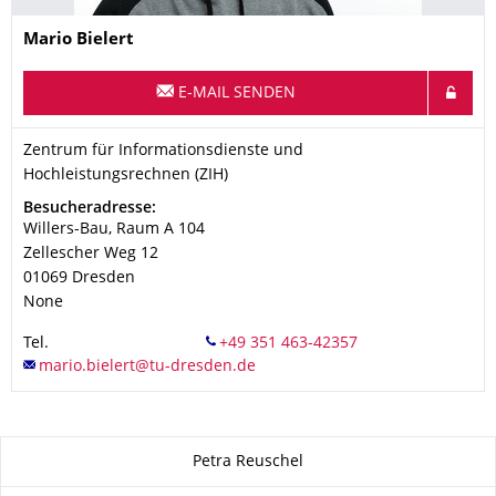
Name
Mario
Bielert
E-MAIL SENDEN
Organisationsname
Zentrum für Informationsdienste und Hochleistungsrechnen (Z
Zentrum für Informationsdienste und
Hochleistungsrechnen (ZIH)
Adresse
Besucheradresse:
Willers-Bau, Raum A 104
Zellescher Weg 12
01069
Dresden
None
Tel.
Zu dieser Seite
Petra Reuschel