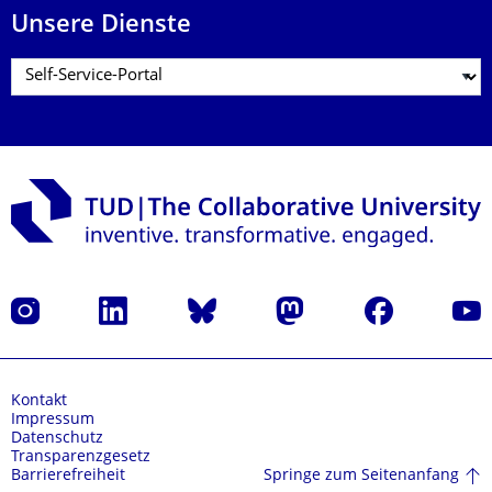
Unsere Dienste
Instagram
LinkedIn
Bluesky
Mastodon
Facebook
Yout
Kontakt
Impressum
Datenschutz
Transparenzgesetz
Springe zum Seitenanfang
Barrierefreiheit