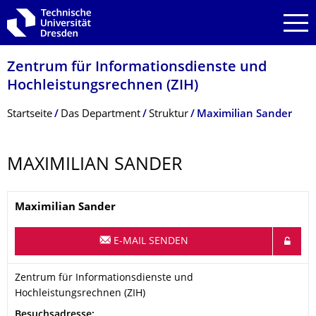
Zur Hauptnavigation springen
Zur Suche springen
Zum Inhalt springen
Zentrum für Informations­dienste und
Hochleistungs­rechnen (ZIH)
Breadcrumb-Menü
Startseite
Das Department
Struktur
Maximilian Sander
MAXIMILIAN SANDER
Name
Maximilian
Sander
E-MAIL SENDEN
Organisationsname
Zentrum für Informationsdienste und Hochleistungsrechnen (Z
Zentrum für Informationsdienste und
Hochleistungsrechnen (ZIH)
Adresse
Besuchsadresse: