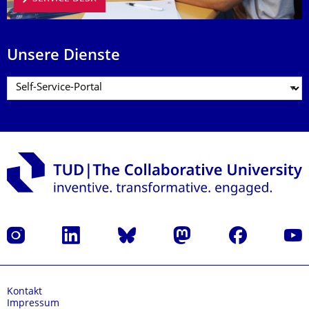
Unsere Dienste
Instagram
LinkedIn
Bluesky
Mastodon
Facebook
Yout
Kontakt
Impressum