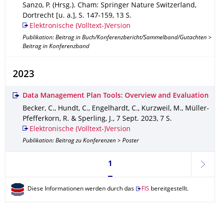
Sanzo, P. (Hrsg.).
Cham
: Springer Nature Switzerland,
Dortrecht [u. a.]
,
S. 147-159
,
13 S.
Elektronische (Volltext-)Version
Publikation: Beitrag in Buch/Konferenzbericht/Sammelband/Gutachten >
Beitrag in Konferenzband
2023
Data Management Plan Tools: Overview and Evaluation
Becker, C., Hundt, C., Engelhardt, C., Kurzweil, M., Müller-
Pfefferkorn, R. & Sperling, J.
,
7 Sept. 2023
,
7 S.
Elektronische (Volltext-)Version
Publikation: Beitrag zu Konferenzen > Poster
Seite 1, aktuell ausgewählt
1
weite
Diese Informationen werden durch das
FIS
bereitgestellt.