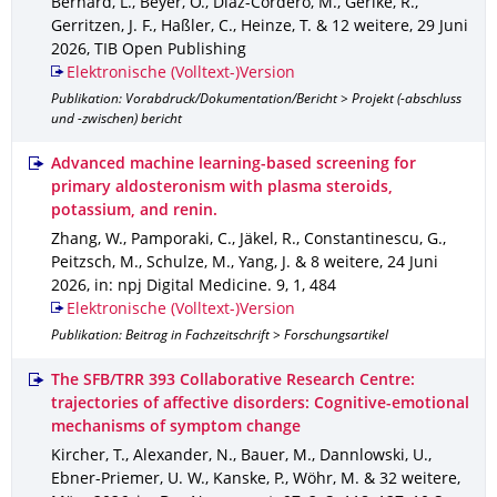
Bernard, L., Beyer, O., Diaz-Cordero, M., Gerike, R.,
Gerritzen, J. F., Haßler, C., Heinze, T. & 12 weitere
,
29 Juni
2026
,
TIB Open Publishing
Elektronische (Volltext-)Version
Publikation: Vorabdruck/Dokumentation/Bericht > Projekt (-abschluss
und -zwischen) bericht
Advanced machine learning-based screening for
primary aldosteronism with plasma steroids,
potassium, and renin.
Zhang, W., Pamporaki, C., Jäkel, R., Constantinescu, G.,
Peitzsch, M., Schulze, M., Yang, J. & 8 weitere
,
24 Juni
2026
,
in: npj Digital Medicine
.
9
,
1
,
484
Elektronische (Volltext-)Version
Publikation: Beitrag in Fachzeitschrift > Forschungsartikel
The SFB/TRR 393 Collaborative Research Centre:
trajectories of affective disorders: Cognitive-emotional
mechanisms of symptom change
Kircher, T., Alexander, N., Bauer, M., Dannlowski, U.,
Ebner-Priemer, U. W., Kanske, P., Wöhr, M. & 32 weitere
,