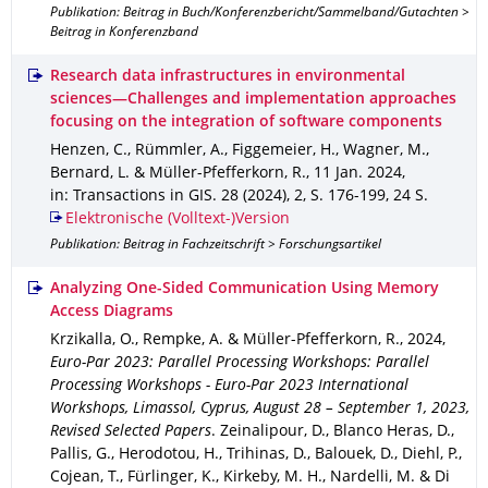
Publikation: Beitrag in Buch/Konferenzbericht/Sammelband/Gutachten >
Beitrag in Konferenzband
Research data infrastructures in environmental
sciences—Challenges and implementation approaches
focusing on the integration of software components
Henzen, C., Rümmler, A., Figgemeier, H., Wagner, M.,
Bernard, L. & Müller-Pfefferkorn, R.
,
11 Jan. 2024
,
in: Transactions in GIS
.
28 (2024)
,
2
,
S. 176-199
,
24 S.
Elektronische (Volltext-)Version
Publikation: Beitrag in Fachzeitschrift > Forschungsartikel
Analyzing One-Sided Communication Using Memory
Access Diagrams
Krzikalla, O., Rempke, A. & Müller-Pfefferkorn, R.
,
2024
,
Euro-Par 2023: Parallel Processing Workshops: Parallel
Processing Workshops - Euro-Par 2023 International
Workshops, Limassol, Cyprus, August 28 – September 1, 2023,
Revised Selected Papers
.
Zeinalipour, D., Blanco Heras, D.,
Pallis, G., Herodotou, H., Trihinas, D., Balouek, D., Diehl, P.,
Cojean, T., Fürlinger, K., Kirkeby, M. H., Nardelli, M. & Di