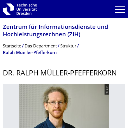
Zur Hauptnavigation springen
Zur Suche springen
Zum Inhalt springen
Zentrum für Informations­dienste und
Hochleistungs­rechnen (ZIH)
Breadcrumb-Menü
Startseite
Das Department
Struktur
Ralph Mueller-Pfefferkorn
DR. RALPH MÜLLER-PFEFFERKORN
© ZIH