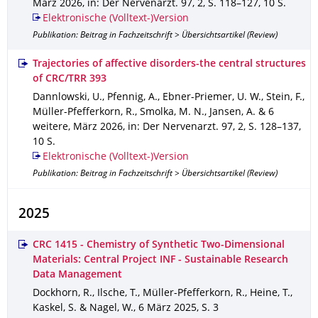
März 2026
,
in: Der Nervenarzt
.
97
,
2
,
S. 118–127
,
10 S.
Elektronische (Volltext-)Version
Publikation: Beitrag in Fachzeitschrift > Übersichtsartikel (Review)
Trajectories of affective disorders-the central structures
of CRC/TRR 393
Dannlowski, U., Pfennig, A., Ebner-Priemer, U. W., Stein, F.,
Müller-Pfefferkorn, R., Smolka, M. N., Jansen, A. & 6
weitere
,
März 2026
,
in: Der Nervenarzt
.
97
,
2
,
S. 128–137
,
10 S.
Elektronische (Volltext-)Version
Publikation: Beitrag in Fachzeitschrift > Übersichtsartikel (Review)
2025
CRC 1415 - Chemistry of Synthetic Two-Dimensional
Materials: Central Project INF - Sustainable Research
Data Management
Dockhorn, R., Ilsche, T., Müller-Pfefferkorn, R., Heine, T.,
Kaskel, S. & Nagel, W.
,
6 März 2025
,
S. 3