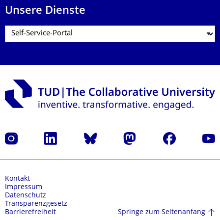
Unsere Dienste
Instagram
LinkedIn
Bluesky
Mastodon
Facebook
Yout
Kontakt
Impressum
Datenschutz
Transparenzgesetz
Springe zum Seitenanfang
Barrierefreiheit