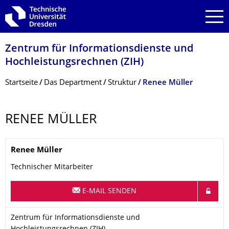
Zur Hauptnavigation springen
Zur Suche springen
Zum Inhalt springen
Zentrum für Informations­dienste und
Hochleistungs­rechnen (ZIH)
Breadcrumb-Menü
Startseite
Das Department
Struktur
Renee Müller
RENEE MÜLLER
Name
Renee
Müller
Technischer Mitarbeiter
E-MAIL SENDEN
Organisationsname
Zentrum für Informationsdienste und Hochleistungsrechnen (Z
Zentrum für Informationsdienste und