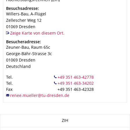
Hochleistungsrechnen (ZIH)
Adresse
Besuchsadresse:
Willers-Bau, A-Flügel
Zellescher Weg 12
01069
Dresden
Zeige Karte von diesem Ort.
Adresse
Besucheradresse:
Zeuner-Bau, Raum 65c
George-Bähr-Strasse 3c
01069
Dresden
Deutschland
Tel.
Tel.
Fax
+49 351 463-42328
Zu dieser Seite
ZIH