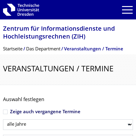
Zur Hauptnavigation springen
Zur Suche springen
Zum Inhalt springen
Zentrum für Informations­dienste und
Hochleistungs­rechnen (ZIH)
Breadcrumb-Menü
Startseite
Das Department
Veranstaltungen / Termine
VERANSTALTUNGEN / TERMINE
Auswahl festlegen
Zeige auch vergangene Termine
Jahr wählen