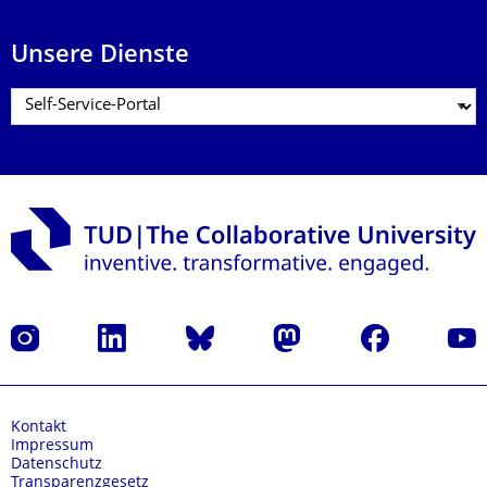
Unsere Dienste
Instagram
LinkedIn
Bluesky
Mastodon
Facebook
Yout
Kontakt
Impressum
Datenschutz
Transparenzgesetz