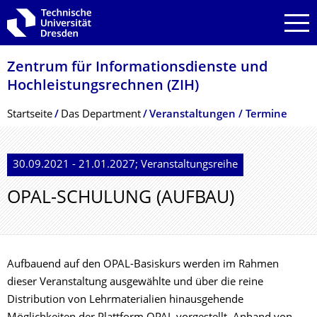
Zur Hauptnavigation springen
Zur Suche springen
Zum Inhalt springen
Zentrum für Informations­dienste und
Hochleistungs­rechnen (ZIH)
Breadcrumb-Menü
Startseite
Das Department
Veranstaltungen / Termine
30.09.2021 - 21.01.2027; Veranstaltungsreihe
OPAL-SCHULUNG (AUFBAU)
Aufbauend auf den OPAL-Basiskurs werden im Rahmen
dieser Veranstaltung ausgewählte und über die reine
Distribution von Lehrmaterialien hinausgehende