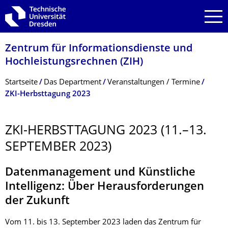
Zur Hauptnavigation springen
Zur Suche springen
Zum Inhalt springen
Zentrum für Informations­dienste und
Hochleistungs­rechnen (ZIH)
Breadcrumb-Menü
Startseite
Das Department
Veranstaltungen / Termine
ZKI-Herbsttagung 2023
ZKI-HERBSTTAGUNG 2023 (11.–13.
SEPTEMBER 2023)
Datenmanagement und Künstliche
Intelligenz: Über Herausforderungen
der Zukunft
Vom 11. bis 13. September 2023 laden das Zentrum für