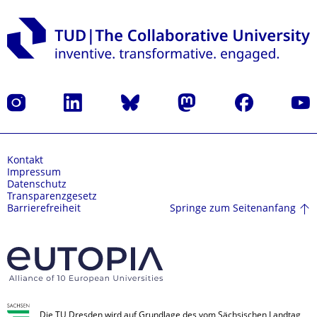
Instagram
LinkedIn
Bluesky
Mastodon
Facebook
Yout
Kontakt
Impressum
Datenschutz
Transparenzgesetz
Springe zum Seitenanfang
Barrierefreiheit
Die TU Dresden wird auf Grundlage des vom Sächsischen Landtag