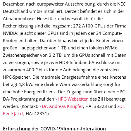
Dezember, nach europaweiter Ausschreibung, durch die NEC
Deutschland GmbH installiert. Derzeit befindet es sich in der
Abnahmephase. Herzstück und wesentlich für die
Rechenleistung sind die insgesamt 272 A100-GPUs der Firma
NVIDIA; je acht dieser GPUs sind in jedem der 34 Compute-
Knoten enthalten. Darüber hinaus bietet jeder Knoten einen
großen Hauptspeicher von 1 TB und einen lokalen NVMe-
Zwischenspeicher von 3,2 TB, um die GPUs schnell mit Daten
zu versorgen, sowie je zwei HDR-Infiniband-Anschlüsse mit
zusammen 400 Gbit/s für die Anbindung an die zentralen
HPC-Speicher. Die maximale Energieaufnahme eines Knotens
beträgt 4,8 kW. Eine direkte Warmwasserkühlung sorgt für
eine hohe Energieeffizienz. Der Zugang kann über einen HPC-
DA-Projektantrag auf den
HPC-Webseiten
des ZIH beantragt
werden. (Kontakt:
Dr. Andreas Knüpfer
, HA: 38323 und
Dr.
René Jäkel
, HA: 42331)
Erforschung der COVID-19/Immun-Interaktion