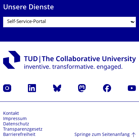
Unsere Dienste
Instagram
LinkedIn
Bluesky
Mastodon
Facebook
Yout
Kontakt
Impressum
Datenschutz
Transparenzgesetz
Springe zum Seitenanfang
Barrierefreiheit