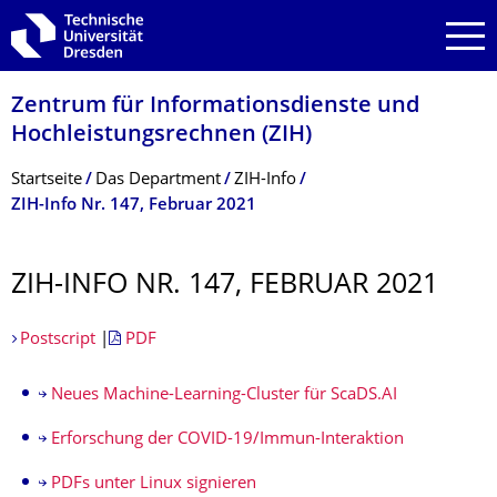
Zur Hauptnavigation springen
Zur Suche springen
Zum Inhalt springen
Zentrum für Informations­dienste und
Hochleistungs­rechnen (ZIH)
Breadcrumb-Menü
Startseite
Das Department
ZIH-Info
ZIH-Info Nr. 147, Februar 2021
ZIH-INFO NR. 147, FEBRUAR 2021
Postscript
|
PDF
Neues Machine-Learning-Cluster für ScaDS.AI
Erforschung der COVID-19/Immun-Interaktion
PDFs unter Linux signieren