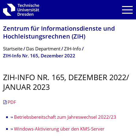
Zur Hauptnavigation springen
Zur Suche springen
Zum Inhalt springen
Zentrum für Informations­dienste und
Hochleistungs­rechnen (ZIH)
Breadcrumb-Menü
Startseite
Das Department
ZIH-Info
ZIH-Info Nr. 165, Dezember 2022
ZIH-INFO NR. 165, DEZEMBER 2022/
JANUAR 2023
PDF
Betriebsbereitschaft zum Jahreswechsel 2022/23
Windows-Aktivierung über den KMS-Server