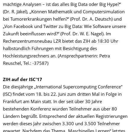
mächtige Analysen – ist das alles Big Data oder Big Hype?“
(Dr. R. Jäkel), „Können Mathematik und Computersimulation
bei Tumorerkrankungen helfen?“ (Prof. Dr. A. Deutsch) und
„Von Facebook und Twitter zu Big Data: Wie Software unsere
Zukunft beeinflussen wird?“ (Prof. Dr. W. E. Nagel). Im
Rechenzentrumsneubau LZR bietet das ZIH ab 18:30 Uhr
halbstündlich Führungen mit Besichtigung des
Hochleistungsrechners an. (Ansprechpartnerin: Petra
Reuschel, Tel.: -37587)
ZIH auf der ISC'17
Die diesjährige „International Supercomputing Conference"
(ISC) findet vom 18. bis 22. Juni zum dritten Mal in Folge in
Frankfurt am Main statt. In der seit über 30 Jahre
bestehenden Konferenz wurden Teilnehmer aus über 80
Ländern begrüßt. Entsprechend der aktuellen Registrierungen
werden dieses Jahr zwischen 3.300 und 3.500 Teilnehmer
erwartet. Nachdem das Thema „Maschinelles Lernen“ letztes