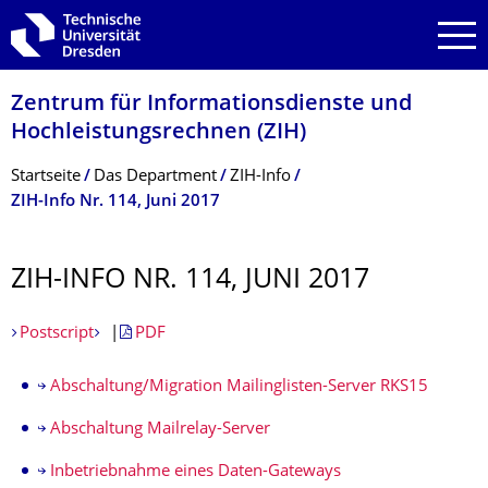
Zur Hauptnavigation springen
Zur Suche springen
Zum Inhalt springen
Zentrum für Informations­dienste und
Hochleistungs­rechnen (ZIH)
Breadcrumb-Menü
Startseite
Das Department
ZIH-Info
ZIH-Info Nr. 114, Juni 2017
ZIH-INFO NR. 114, JUNI 2017
Postscript
|
PDF
Abschaltung/Migration Mailinglisten-Server RKS15
Abschaltung Mailrelay-Server
Inbetriebnahme eines Daten-Gateways