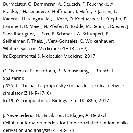
Burmeister, O. Dammann, A. Deutsch, F. Feuerhake, A.
Franke, J. Hasenauer, S. Hoffmann, T. Höfer, P. Jansen, L.
Kaderali, U. Klingmüller, I. Koch, O. Kohlbacher, L. Kuepfer, F.
Lammert, D. Maier, N. Pfeifer, N. Radde, M. Rehm, I. Roeder, J.
Saez-Rodriguez, U. Sax, B. Schmeck, A. Schuppert, B.
Seilheimer, F. Theis, J. Vera-González, O. Wolkenhauer:
Whither Systems Medicine? (ZIH-IR-1739)
In: Experimental & Molecular Medicine, 2017
O. Ostrenko, P. Incardona, R. Ramaswamy, L. Brusch, I.
Sbalzarini:
pSSAlib: The partial-propensity stochastic chemical network
simulator (ZIH-IR-1740)
In: PLoS Computational Biology13, e1005865, 2017
J. Nava-Sedeno, H. Hatzikirou, R. Klages, A. Deutsch:
Cellular automaton models for time-correlated random walks:
derivation and analysis (ZIH-IR-1741)