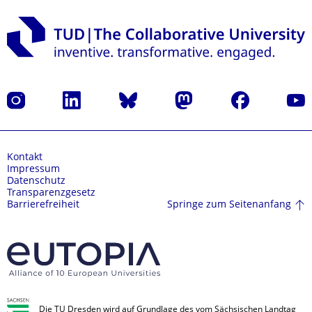
Instagram
LinkedIn
Bluesky
Mastodon
Facebook
Yout
Kontakt
Impressum
Datenschutz
Transparenzgesetz
Springe zum Seitenanfang
Barrierefreiheit
Die TU Dresden wird auf Grundlage des vom Sächsischen Landtag