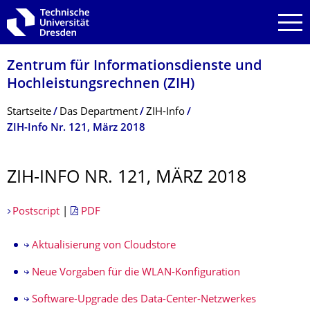
Zur Hauptnavigation springen
Zur Suche springen
Zum Inhalt springen
Zentrum für Informations­dienste und
Hochleistungs­rechnen (ZIH)
Breadcrumb-Menü
Startseite
Das Department
ZIH-Info
ZIH-Info Nr. 121, März 2018
ZIH-INFO NR. 121, MÄRZ 2018
Postscript
|
PDF
Aktualisierung von Cloudstore
Neue Vorgaben für die WLAN-Konfiguration
Software-Upgrade des Data-Center-Netzwerkes