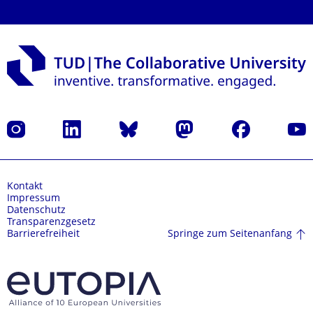
Instagram
LinkedIn
Bluesky
Mastodon
Facebook
Yout
Kontakt
Impressum
Datenschutz
Transparenzgesetz
Springe zum Seitenanfang
Barrierefreiheit