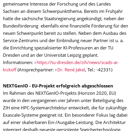
gemeinsame Interesse der Forschung und des Landes
Sachsen an diesem Schwerpunktthema. Bereits im Frühjahr
hatte die sächsische Staatsregierung angekündigt, neben der
Bundesförderung ebenfalls eine finanzielle Förderung für den
neuen Schwerpunkt bereit zu stellen. Neben dem Ausbau des
Service-Zentrums und der Einbindung neuer Partner ist u. a.
die Einrichtung spezialisierter KI-Professuren an der TU
Dresden und an der Universität Leipzig geplant.
Informationen:
https://tu-dresden.de/zih/news/scads-ai-
kickoff
(Ansprechpartner:
Dr. René Jäkel
, Tel.: -42331)
NEXTGenIO - EU-Projekt erfolgreich abgeschlossen
Im Rahmen des NEXTGenIO-Projekts (Horizon 2020, EU)
wurde in den vergangenen vier Jahren unter Beteiligung des
ZIH eine HPC-Systemarchitektur entwickelt, die für zukünftige
Exascale-Systeme geeignet ist. Ein besonderer Fokus lag dabei
auf einer skalierbaren Ein-/Ausgabe-Leistung. Die Architektur
integriert deshalb neueste persistente Speichertechnologie