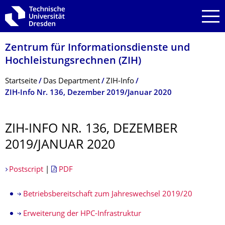
Zur Hauptnavigation springen
Zur Suche springen
Zum Inhalt springen
Zentrum für Informations­dienste und
Hochleistungs­rechnen (ZIH)
Breadcrumb-Menü
Startseite
Das Department
ZIH-Info
ZIH-Info Nr. 136, Dezember 2019/Januar 2020
ZIH-INFO NR. 136, DEZEMBER
2019/JANUAR 2020
Postscript
|
PDF
Betriebsbereitschaft zum Jahreswechsel 2019/20
Erweiterung der HPC-Infrastruktur