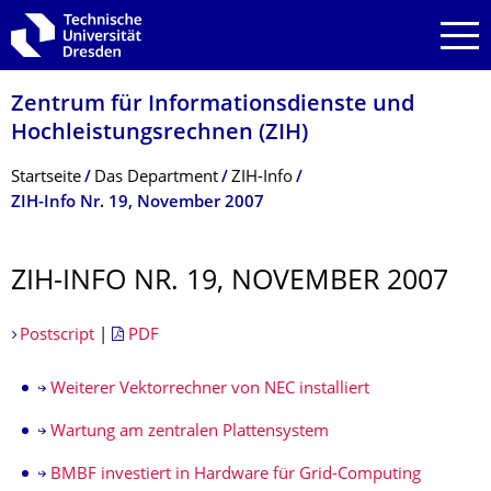
Zur Hauptnavigation springen
Zur Suche springen
Zum Inhalt springen
Zentrum für Informations­dienste und
Hochleistungs­rechnen (ZIH)
Breadcrumb-Menü
Startseite
Das Department
ZIH-Info
ZIH-Info Nr. 19, November 2007
ZIH-INFO NR. 19, NOVEMBER 2007
Postscript
|
PDF
Weiterer Vektorrechner von NEC installiert
Wartung am zentralen Plattensystem
BMBF investiert in Hardware für Grid-Computing