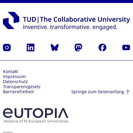
Instagram
LinkedIn
Bluesky
Mastodon
Facebook
Yout
Kontakt
Impressum
Datenschutz
Transparenzgesetz
Springe zum Seitenanfang
Barrierefreiheit