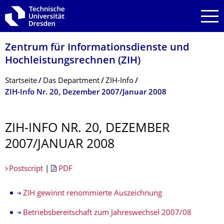
Zur Hauptnavigation springen
Zur Suche springen
Zum Inhalt springen
Zentrum für Informations­dienste und
Hochleistungs­rechnen (ZIH)
Breadcrumb-Menü
Startseite
Das Department
ZIH-Info
ZIH-Info Nr. 20, Dezember 2007/Januar 2008
ZIH-INFO NR. 20, DEZEMBER
2007/JANUAR 2008
Postscript
|
PDF
ZIH gewinnt renommierte Auszeichnung
Betriebsbereitschaft zum Jahreswechsel 2007/08