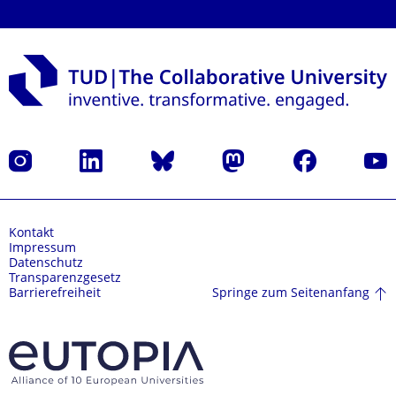
Instagram
LinkedIn
Bluesky
Mastodon
Facebook
Yout
Kontakt
Impressum
Datenschutz
Transparenzgesetz
Springe zum Seitenanfang
Barrierefreiheit