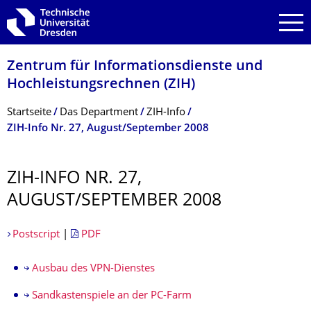
Zur Hauptnavigation springen
Zur Suche springen
Zum Inhalt springen
Zentrum für Informations­dienste und
Hochleistungs­rechnen (ZIH)
Breadcrumb-Menü
Startseite
Das Department
ZIH-Info
ZIH-Info Nr. 27, August/September 2008
ZIH-INFO NR. 27,
AUGUST/SEPTEMBER 2008
Postscript
|
PDF
Ausbau des VPN-Dienstes
Sandkastenspiele an der PC-Farm