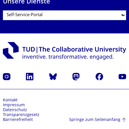
Unsere Dienste
Instagram
LinkedIn
Bluesky
Mastodon
Facebook
Yout
Kontakt
Impressum
Datenschutz
Transparenzgesetz
Springe zum Seitenanfang
Barrierefreiheit