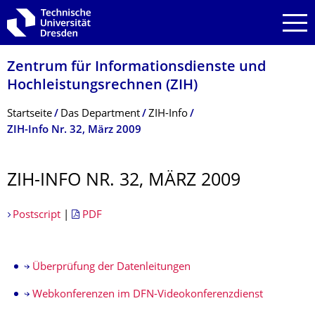
Zur Hauptnavigation springen
Zur Suche springen
Zum Inhalt springen
Zentrum für Informations­dienste und
Hochleistungs­rechnen (ZIH)
Breadcrumb-Menü
Startseite
Das Department
ZIH-Info
ZIH-Info Nr. 32, März 2009
ZIH-INFO NR. 32, MÄRZ 2009
Postscript
|
PDF
Überprüfung der Datenleitungen
Webkonferenzen im DFN-Videokonferenzdienst