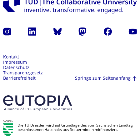
Instagram
LinkedIn
Bluesky
Mastodon
Facebook
Yout
Kontakt
Impressum
Datenschutz
Transparenzgesetz
Springe zum Seitenanfang
Barrierefreiheit
Die TU Dresden wird auf Grundlage des vom Sächsischen Landtag
beschlossenen Haushalts aus Steuermitteln mitfinanziert.