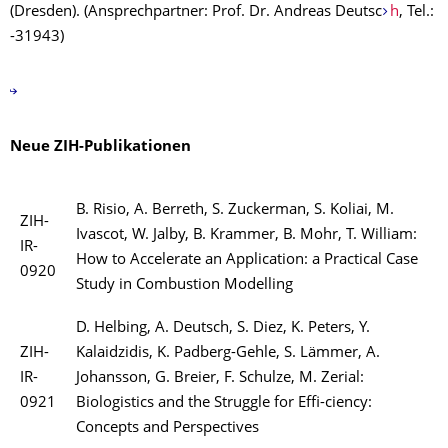
(Dresden). (Ansprechpartner: Prof. Dr. Andreas Deutsc
h
, Tel.:
-31943)
Neue ZIH-Publikationen
B. Risio, A. Berreth, S. Zuckerman, S. Koliai, M.
ZIH-
Ivascot, W. Jalby, B. Krammer, B. Mohr, T. William:
IR-
How to Accelerate an Application: a Practical Case
0920
Study in Combustion Modelling
D. Helbing, A. Deutsch, S. Diez, K. Peters, Y.
ZIH-
Kalaidzidis, K. Padberg-Gehle, S. Lämmer, A.
IR-
Johansson, G. Breier, F. Schulze, M. Zerial:
0921
Biologistics and the Struggle for Effi-ciency:
Concepts and Perspectives