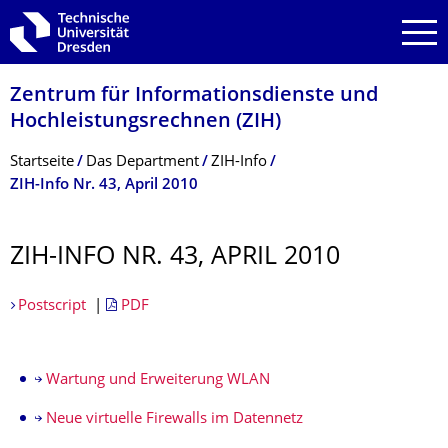
Zur Hauptnavigation springen
Zur Suche springen
Zum Inhalt springen
Zentrum für Informations­dienste und
Hochleistungs­rechnen (ZIH)
Breadcrumb-Menü
Startseite
Das Department
ZIH-Info
ZIH-Info Nr. 43, April 2010
ZIH-INFO NR. 43, APRIL 2010
Postscript
|
PDF
Wartung und Erweiterung WLAN
Neue virtuelle Firewalls im Datennetz