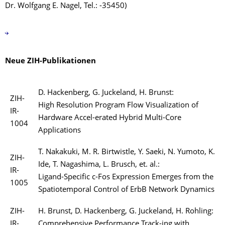
Dr. Wolfgang E. Nagel, Tel.: -35450)
Neue ZIH-Publikationen
D. Hackenberg, G. Juckeland, H. Brunst:
ZIH-
High Resolution Program Flow Visualization of
IR-
Hardware Accel-erated Hybrid Multi-Core
1004
Applications
T. Nakakuki, M. R. Birtwistle, Y. Saeki, N. Yumoto, K.
ZIH-
Ide, T. Nagashima, L. Brusch, et. al.:
IR-
Ligand-Specific c-Fos Expression Emerges from the
1005
Spatiotemporal Control of ErbB Network Dynamics
ZIH-
H. Brunst, D. Hackenberg, G. Juckeland, H. Rohling:
IR-
Comprehensive Performance Track-ing with