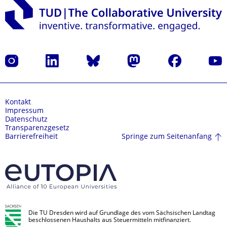
Instagram
LinkedIn
Bluesky
Mastodon
Facebook
Yout
Kontakt
Impressum
Datenschutz
Transparenzgesetz
Springe zum Seitenanfang
Barrierefreiheit
Die TU Dresden wird auf Grundlage des vom Sächsischen Landtag
beschlossenen Haushalts aus Steuermitteln mitfinanziert.