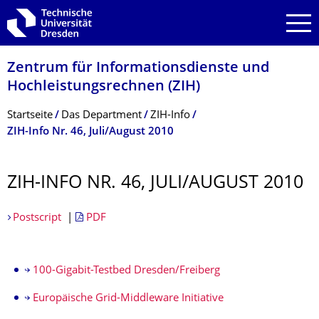
Zur Hauptnavigation springen
Zur Suche springen
Zum Inhalt springen
Zentrum für Informations­dienste und
Hochleistungs­rechnen (ZIH)
Breadcrumb-Menü
Startseite
Das Department
ZIH-Info
ZIH-Info Nr. 46, Juli/August 2010
ZIH-INFO NR. 46, JULI/AUGUST 2010
Postscript
|
PDF
100-Gigabit-Testbed Dresden/Freiberg
Europäische Grid-Middleware Initiative