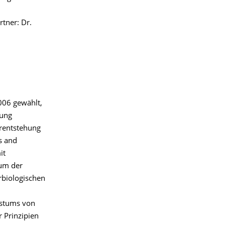
tner: Dr.
006 gewählt,
lung
rentstehung
s and
it
um der
rbiologischen
hstums von
 Prinzipien