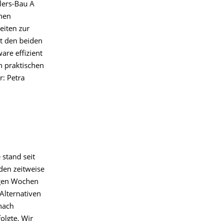
llers-Bau A
nen
eiten zur
t den beiden
are effizient
n praktischen
r: Petra
 stand seit
den zeitweise
igen Wochen
Alternativen
nach
olgte. Wir