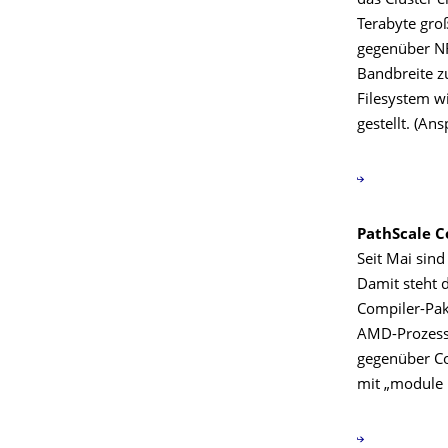
das Cluster e
Terabyte groß
gegenüber NF
Bandbreite z
Filesystem w
gestellt. (An
PathScale C
Seit Mai sind
Damit steht 
Compiler-Pak
AMD-Prozess
gegenüber Co
mit „module l