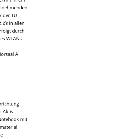
el mit Ihrem
teilnehmenden
r der TU
n.de
in allen
rfolgt durch
eres WLANs,
Hörsaal A
nrichtung
m Aktiv-
Notebook mit
material.
ne