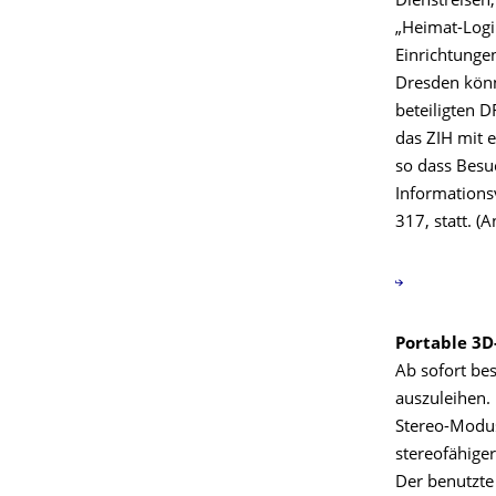
Dienstreisen
„Heimat-Logi
Einrichtunge
Dresden könn
beteiligten D
das ZIH mit 
so dass Besu
Informations
317, statt. (
Portable 3D
Ab sofort be
auszuleihen. 
Stereo-Modus
stereofähiger
Der benutzte