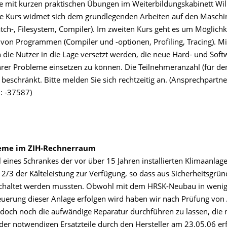
eide mit kurzen praktischen Übungen im Weiterbildungskabinett Wi
te Kurs widmet sich dem grundlegenden Arbeiten auf den Maschi
atch-, Filesystem, Compiler). Im zweiten Kurs geht es um Möglichk
von Programmen (Compiler und -optionen, Profiling, Tracing). Mi
 die Nutzer in die Lage versetzt werden, die neue Hard- und Softw
hrer Probleme einsetzen zu können. Die Teilnehmeranzahl (für de
der beschränkt. Bitte melden Sie sich rechtzeitig an. (Ansprechpartne
.: -37587)
eme im ZIH-Rechnerraum
 eines Schrankes der vor über 15 Jahren installierten Klimaanlage
2/3 der Kälteleistung zur Verfügung, so dass aus Sicherheitsgrün
schaltet werden mussten. Obwohl mit dem HRSK-Neubau in wen
euerung dieser Anlage erfolgen wird haben wir nach Prüfung von 
 doch noch die aufwändige Reparatur durchführen zu lassen, die 
der notwendigen Ersatzteile durch den Hersteller am 23.05.06 erf