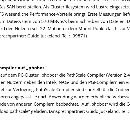
ingebaut worden. Dieses verbindet die Knoten mit sechs I/O-Serve
es SAN bereitstellen. Als Clusterfilesystem wird Lustre eingesetzt
S wesentliche Performance-Vorteile bringt. Erste Messungen lief
um Dateisystem von 570 MByte/s beim Schreiben von Dateien. D
ird den Nutzern seit 22. Mai unter dem Mount-Punkt /fastfs zur 
sprechpartner: Guido Juckeland, Tel.: -39871)
ompiler auf „phobos“
 auf dem PC-Cluster „phobos“ die PathScale Compiler (Version 2.4) 
den Nutzern neben den Intel-, NAG- und den PGI-Compilern ein vi
et zur Verfügung. PathScale Compiler sind speziell für die Codee
oren angepasst. Je nach Anwendung wurden erhebliche Verbess
de von anderen Compilern beobachtet. Auf „phobos“ wird die C
oad pathscale“ geladen. (Ansprechpartner: Guido Juckeland, Tel.: