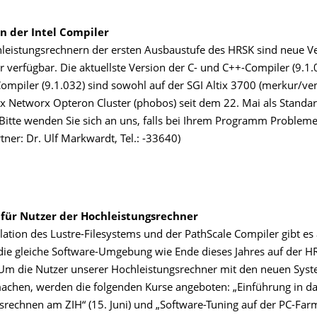
n der Intel Compiler
leistungsrechnern der ersten Ausbaustufe des HRSK sind neue V
r verfügbar. Die aktuellste Version der C- und C++-Compiler (9.1
ompiler (9.1.032) sind sowohl auf der SGI Altix 3700 (merkur/ven
x Networx Opteron Cluster (phobos) seit dem 22. Mai als Standa
 Bitte wenden Sie sich an uns, falls bei Ihrem Programm Probleme
ner: Dr. Ulf Markwardt, Tel.: -33640)
für Nutzer der Hochleistungsrechner
llation des Lustre-Filesystems und der PathScale Compiler gibt es
 die gleiche Software-Umgebung wie Ende dieses Jahres auf der 
Um die Nutzer unserer Hochleistungsrechner mit den neuen Sys
machen, werden die folgenden Kurse angeboten: „Einführung in d
srechnen am ZIH“ (15. Juni) und „Software-Tuning auf der PC-Fa