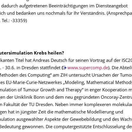
 dadurch aufgetretenen Beeinträchtigungen im Diensteangebot
ich und bedanken uns nochmals für Ihr Verständnis. (Ansprechpar
 Tel.: -33359)
tersimulation Krebs heilen?
kanten Titel hat Andreas Deutsch für seinen Vortrag auf der ISC2
 - 30.6. in Dresden stattfindet (
www.supercomp.de
). Die Abtei
Methoden des Computing“ am ZIH untersucht Ursachen der Tumo
es EU-Marie-Curie-Netzwerkes „Modeling, Mathematical Method
ulation of Tumour Growth and Therapy“ in enger Kooperation m
gen der Uniklinik Bonn und dem neu gegründeten Oncoray-Zentr
n Fakultät der TU Dresden. Neben immer komplexeren molekula
en hat in jüngster Zeit die mathematische Modellierung und
ulation ausgewählter Aspekte der Gewebebildung und des Wac
edeutung gewonnen. Die computergestützte Entschlüsselung der