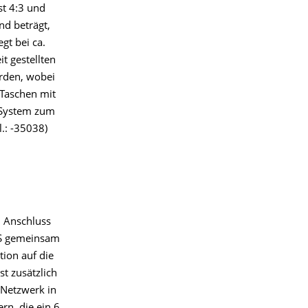
st 4:3 und
nd beträgt,
gt bei ca.
t gestellten
erden, wobei
i Taschen mit
s System zum
l.: -35038)
m Anschluss
FS gemeinsam
tion auf die
t zusätzlich
-Netzwerk in