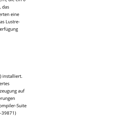
rn, die ein 6
, das
erten eine
as Lustre-
Verfügung
installiert.
ertes
rzeugung auf
erungen
ompiler-Suite
 -39871)