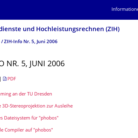
Information
dienste und Hochleistungs­rechnen (ZIH)
o
ZIH-Info Nr. 5, Juni 2006
O NR. 5, JUNI 2006
|
PDF
ming an der TU Dresden
e 3D-Stereoprojektion zur Ausleihe
es Dateisystem für "phobos"
le Compiler auf "phobos"