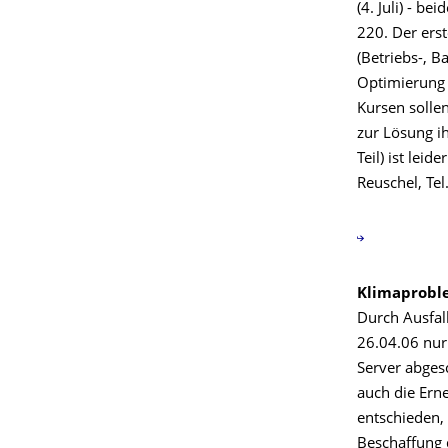
(4. Juli) - b
220. Der ers
(Betriebs-, B
Optimierung 
Kursen sollen
zur Lösung i
Teil) ist lei
Reuschel, Tel
Klimaprobl
Durch Ausfall
26.04.06 nur 
Server abge
auch die Ern
entschieden,
Beschaffung 