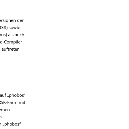
ersionen der
.038) sowie
us) als auch
rd-Compiler
 auftreten
 auf „phobos“
HRSK-Farm mit
temen
as
rm „phobos“