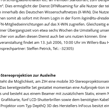
, Forschungsaufenthalten etc. an fremden Standorten, zum Beispi
n“. Dies ermöglicht der Dienst DFNRoaming für alle Nutzer der 
n innerhalb des Deutschen Wissenschaftnetzes (X-WiN). Die Nutze
en somit ab sofort mit ihrem Login in der Form
login@tu-dresde
FN-Mitgliedseinrichtungen auf das X-WiN zugreifen. Gleichzeitig e
einer Übergangszeit von etwa sechs Wochen die Umstellung uns
cher von außen diesen Dienst auch bei uns nutzen können. Eine
veranstaltung findet am 13. Juli 2006, 10:00 Uhr im Willers-Bau 
Ansprechpartner: Steffen Petrick, Tel.: -32305)
-Stereoprojektion zur Ausleihe
steht die Möglichkeit, am ZIH eine mobile 3D-Stereoprojektionsei
Das bereitgestellte Set gestattet momentan eine Aufprojek-tion i
 und besteht aus einem Beamer mit zusätzlichem Stativ, einem 
 Grafikkarte, fünf LCD-Shutterbrillen sowie dem benötigten Kabel
 Projektor vom Typ DepthQ 3D des Herstellers InFocus besitzt ei