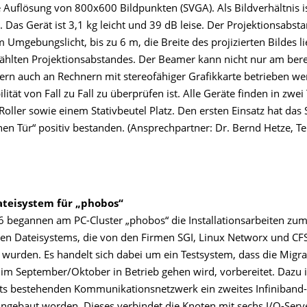
e Auflösung von 800x600 Bildpunkten (SVGA). Als Bildverhältnis i
 Das Gerät ist 3,1 kg leicht und 39 dB leise. Der Projektionsabsta
Umgebungslicht, bis zu 6 m, die Breite des projizierten Bildes lie
hlten Projektionsabstandes. Der Beamer kann nicht nur am berei
ern auch an Rechnern mit stereofähiger Grafikkarte betrieben w
lität von Fall zu Fall zu überprüfen ist. Alle Geräte finden in zwe
Roller sowie einem Stativbeutel Platz. Den ersten Einsatz hat da
nen Tür“ positiv bestanden. (Ansprechpartner: Dr. Bernd Hetze, Te
ateisystem für „phobos“
 begannen am PC-Cluster „phobos“ die Installationsarbeiten zu
elen Dateisystems, die von den Firmen SGI, Linux Networx und C
 wurden. Es handelt sich dabei um ein Testsystem, dass die Migra
im September/Oktober in Betrieb gehen wird, vorbereitet. Dazu is
ts bestehenden Kommunikationsnetzwerk ein zweites Infiniband