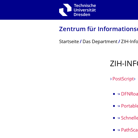
Zur Hauptnavigation springen
Zur Suche springen
Zum Inhalt springen
Zentrum für Informations­
Breadcrumb-Menü
Startseite
Das Department
ZIH-Inf
ZIH-INF
PostScript
DFNRoa
Portabl
Schnell
PathSca