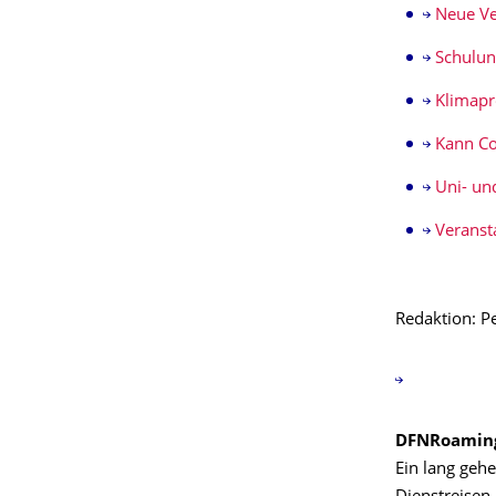
Neue Ve
Schulun
Klimap
Kann Co
Uni- un
Veranst
Redaktion: P
DFNRoaming
Ein lang geh