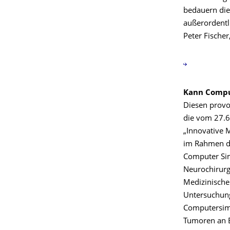
bedauern die
außerordentl
Peter Fischer,
Kann Compu
Diesen provo
die vom 27.6.
„Innovative 
im Rahmen d
Computer Sim
Neurochirur
Medizinische
Untersuchung
Computersim
Tumoren an B