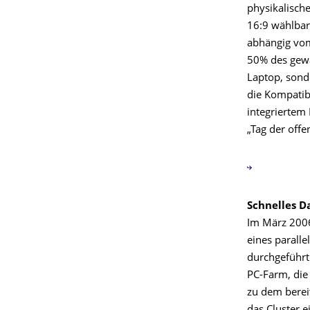
physikalisch
16:9 wählbar.
abhängig vom 
50% des gewä
Laptop, sond
die Kompatibi
integriertem 
„Tag der offe
Schnelles D
Im März 2006
eines parall
durchgeführt
PC-Farm, die 
zu dem berei