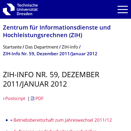
Zur Hauptnavigation springen
Zur Suche springen
Zum Inhalt springen
Zentrum für Informations­dienste und
Hochleistungs­rechnen (ZIH)
Breadcrumb-Menü
Startseite
Das Department
ZIH-Info
ZIH-Info Nr. 59, Dezember 2011/Januar 2012
ZIH-INFO NR. 59, DEZEMBER
2011/JANUAR 2012
Postscript
|
PDF
Betriebsbereitschaft zum Jahreswechsel 2011/12