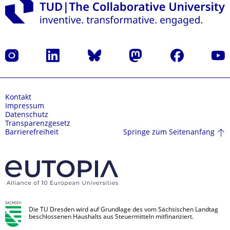
Instagram
LinkedIn
Bluesky
Mastodon
Facebook
Yout
Kontakt
Impressum
Datenschutz
Transparenzgesetz
Springe zum Seitenanfang
Barrierefreiheit
Die TU Dresden wird auf Grundlage des vom Sächsischen Landtag
beschlossenen Haushalts aus Steuermitteln mitfinanziert.