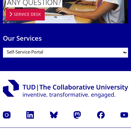
ANY QUESTION?
SERVICE DESK
Our Services
Instagram
LinkedIn
Bluesky
Mastodon
Facebook
YouT