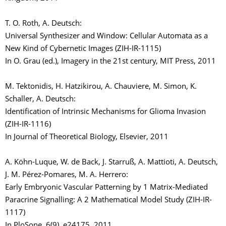
T. O. Roth, A. Deutsch:
Universal Synthesizer and Window: Cellular Automata as a
New Kind of Cybernetic Images (ZIH-IR-1115)
In O. Grau (ed.), Imagery in the 21st century, MIT Press, 2011
M. Tektonidis, H. Hatzikirou, A. Chauviere, M. Simon, K.
Schaller, A. Deutsch:
Identification of Intrinsic Mechanisms for Glioma Invasion
(ZIH-IR-1116)
In Journal of Theoretical Biology, Elsevier, 2011
A. Köhn-Luque, W. de Back, J. Starruß, A. Mattioti, A. Deutsch,
J. M. Pérez-Pomares, M. A. Herrero:
Early Embryonic Vascular Patterning by 1 Matrix-Mediated
Paracrine Signalling: A 2 Mathematical Model Study (ZIH-IR-
1117)
In PloSone, 6(9), e24175, 2011