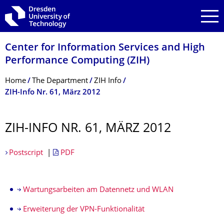
Skip to main navigation
Skip to search
Skip to content
Center for Information Services and High
Performance Computing (ZIH)
Breadcrumb Menu
Home
The Department
ZIH Info
ZIH-Info Nr. 61, März 2012
ZIH-INFO NR. 61, MÄRZ 2012
Postscript
|
PDF
Wartungsarbeiten am Datennetz und WLAN
Erweiterung der VPN-Funktionalität