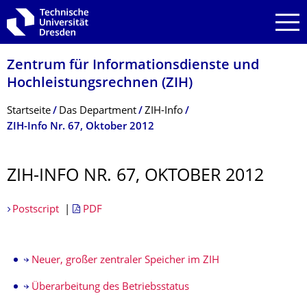
Zur Hauptnavigation springen
Zur Suche springen
Zum Inhalt springen
Zentrum für Informations­dienste und
Hochleistungs­rechnen (ZIH)
Breadcrumb-Menü
Startseite
Das Department
ZIH-Info
ZIH-Info Nr. 67, Oktober 2012
ZIH-INFO NR. 67, OKTOBER 2012
Postscript
|
PDF
Neuer, großer zentraler Speicher im ZIH
Überarbeitung des Betriebsstatus