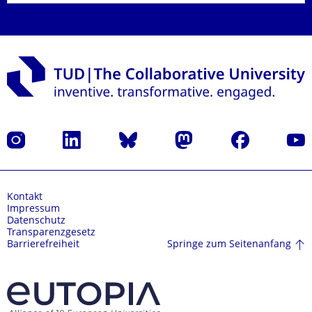
Instagram
LinkedIn
Bluesky
Mastodon
Facebook
Yout
Kontakt
Impressum
Datenschutz
Transparenzgesetz
Springe zum Seitenanfang
Barrierefreiheit