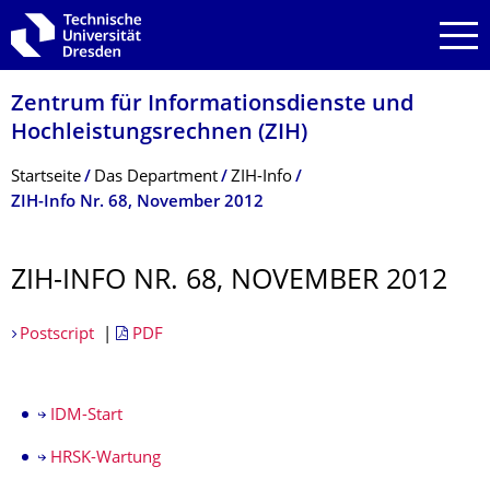
Zur Hauptnavigation springen
Zur Suche springen
Zum Inhalt springen
Zentrum für Informations­dienste und
Hochleistungs­rechnen (ZIH)
Breadcrumb-Menü
Startseite
Das Department
ZIH-Info
ZIH-Info Nr. 68, November 2012
ZIH-INFO NR. 68, NOVEMBER 2012
Postscript
|
PDF
IDM-Start
HRSK-Wartung