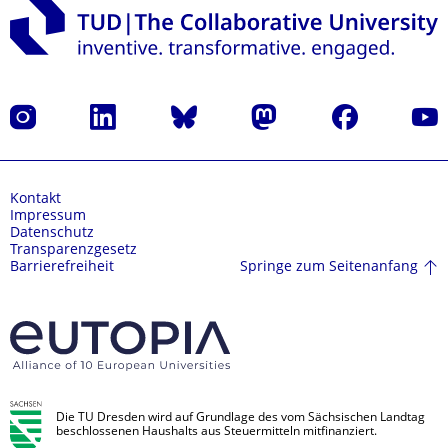
Instagram
LinkedIn
Bluesky
Mastodon
Facebook
Yout
Kontakt
Impressum
Datenschutz
Transparenzgesetz
Springe zum Seitenanfang
Barrierefreiheit
Die TU Dresden wird auf Grundlage des vom Sächsischen Landtag
beschlossenen Haushalts aus Steuermitteln mitfinanziert.