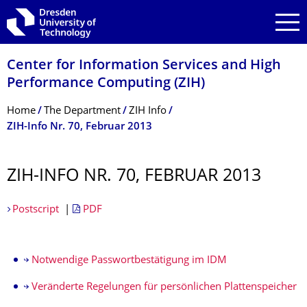
Skip to main navigation
Skip to search
Skip to content
Center for Information Services and High
Performance Computing (ZIH)
Breadcrumb Menu
Home
The Department
ZIH Info
ZIH-Info Nr. 70, Februar 2013
ZIH-INFO NR. 70, FEBRUAR 2013
Postscript
|
PDF
Notwendige Passwortbestätigung im IDM
Veränderte Regelungen für persönlichen Plattenspeicher