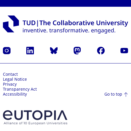
Instagram
LinkedIn
Bluesky
Mastodon
Facebook
YouT
Contact
Legal Notice
Privacy
Transparency Act
Go to top
Accessibility