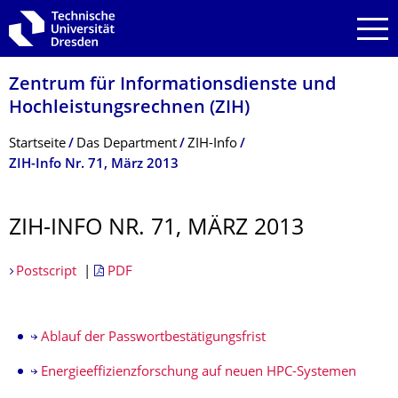
Zur Hauptnavigation springen
Zur Suche springen
Zum Inhalt springen
Zentrum für Informations­dienste und
Hochleistungs­rechnen (ZIH)
Breadcrumb-Menü
Startseite
Das Department
ZIH-Info
ZIH-Info Nr. 71, März 2013
ZIH-INFO NR. 71, MÄRZ 2013
Postscript
|
PDF
Ablauf der Passwortbestätigungsfrist
Energieeffizienzforschung auf neuen HPC-Systemen