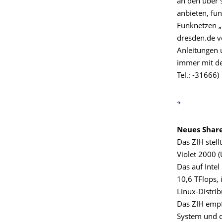
an den über 
anbieten, fu
Funknetzen 
dresden.de v
Anleitungen 
immer mit de
Tel.: -31666)
Neues Shar
Das ZIH stell
Violet 2000 
Das auf Inte
10,6 TFlops,
Linux-Distri
Das ZIH empfi
System und d