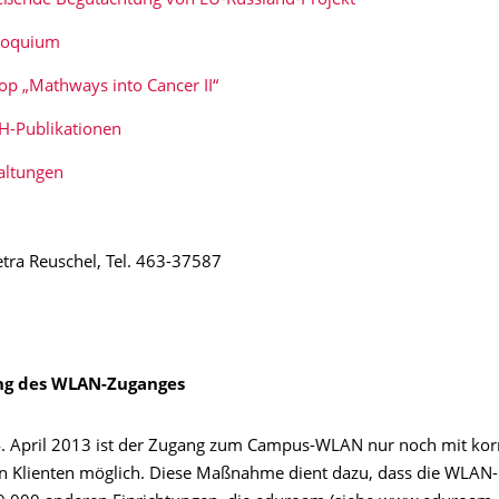
eßende Begutachtung von EU-Russland-Projekt
loquium
p „Mathways into Cancer II“
H-Publikationen
altungen
etra Reuschel, Tel. 463-37587
ng des WLAN-Zuganges
 April 2013 ist der Zugang zum Campus-WLAN nur noch mit kor
en Klienten möglich. Diese Maßnahme dient dazu, dass die WLAN