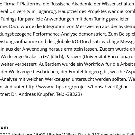
die Firma T-Platforms, die Russische Akademie der Wissenschaften
eral University in Taganrog. Hauptziel des Projektes war die Kom
Tunings für parallele Anwendungen mit dem Tuning paralleler
me. Dazu wurde die Integration von Messwerten aus der Syste
dungsbezogene Performance-Analyse demonstriert. Zum Beispiel 
Leistungsaufnahme und der globale I/O-Durchsatz wichtige Messg
llein aus der Anwendung heraus ermitteln lassen. Zudem wurde die
Werkzeuge Scalasca (FZ Jülich), Paraver (Universität Barcelona) 
 weiter verbessert. Außerdem wurde ein Workflow für die Arbeit 
der Werkzeuge beschrieben, der Empfehlungen gibt, welche Asp
Analyse mit welchen Werkzeugen untersucht werden sollten. We
n sind unter http://www.vi-hps.org/projects/hopsa/ verfügbar.
ner: Dr. Andreas Knüpfer, Tel.: -38323)
uium