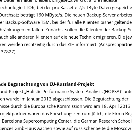
e Daten erhalten bleiben. Eingesetzt wird u. a. die neueste
chnologie LTO6, bei der pro Kassette 2,5 TByte Daten gespeich
Durchsatz beträgt 160 MByte/s. Die neuen Backup-Server arbeite
er Backup-Software TSM, bei der für alle Klienten bisher geltende
hränkungen entfallen. Zunächst sollen die Klienten der Backup-Se
uch alle anderen Klienten auf die neue Technik migrieren. Die je
ren werden rechtzeitig durch das ZIH informiert. (Ansprechpartne
 -37827)
de Begutachtung von EU-Russland-Projekt
and-Projekt „Holistic Performance System Analysis (HOPSA)“ unte
en wurde im Januar 2013 abgeschlossen. Die Begutachtung der
nisse durch die Europäische Kommission wird am 18. April 2013 i
 Projektpartner waren das Forschungszentrum Jülich, die Firma R
s Barcelona Supercomputing Center, die German Research School
ciences GmbH aus Aachen sowie auf russischer Seite die Moscow 