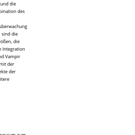
 und die
bination des
müberwachung
sind die
rößen, die
 Integration
und Vampir
mit der
ekte der
itere