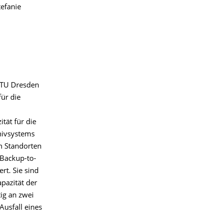
tefanie
 TU Dresden
ür die
tät für die
hivsystems
n Standorten
 Backup-to-
rt. Sie sind
pazität der
ig an zwei
usfall eines