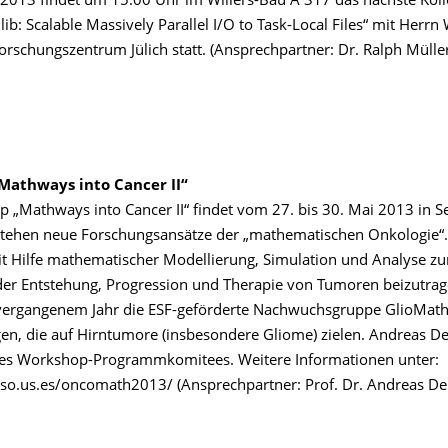
 2013 findet um 15:00 Uhr im Willers-Bau A 317 das nächste Ko
b: Scalable Massively Parallel I/O to Task-Local Files“ mit Herrn
rschungszentrum Jülich statt. (Ansprechpartner: Dr. Ralph Müller
athways into Cancer II“
„Mathways into Cancer II“ findet vom 27. bis 30. Mai 2013 in Sev
stehen neue Forschungsansätze der „mathematischen Onkologie“.
t Hilfe mathematischer Modellierung, Simulation und Analyse z
der Entstehung, Progression und Therapie von Tumoren beizutra
t vergangenem Jahr die ESF-geförderte Nachwuchsgruppe GlioMat
gen, die auf Hirntumore (insbesondere Gliome) zielen. Andreas De
 des Workshop-Programmkomitees. Weitere Informationen unter:
eso.us.es/oncomath2013/ (Ansprechpartner: Prof. Dr. Andreas Deu