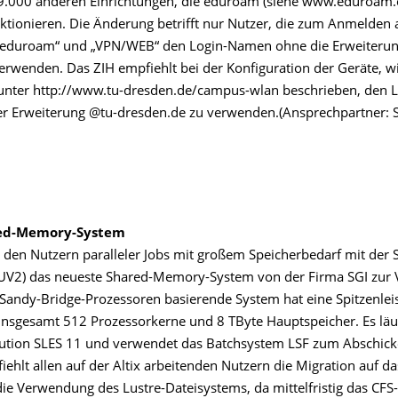
9.000 anderen Einrichtungen, die eduroam (siehe www.eduroam.
nktionieren. Die Änderung betrifft nur Nutzer, die zum Anmelden
„eduroam“ und „VPN/WEB“ den Login-Namen ohne die Erweiterun
erwenden. Das ZIH empfiehlt bei der Konfiguration der Geräte, w
unter http://www.tu-dresden.de/campus-wlan beschrieben, den
r Erweiterung @tu-dresden.de zu verwenden.(Ansprechpartner: S
ed-Memory-System
t den Nutzern paralleler Jobs mit großem Speicherbedarf mit der S
(UV2) das neueste Shared-Memory-System von der Firma SGI zur 
l Sandy-Bridge-Prozessoren basierende System hat eine Spitzenle
 insgesamt 512 Prozessorkerne und 8 TByte Hauptspeicher. Es läuf
bution SLES 11 und verwendet das Batchsystem LSF zum Abschicke
ehlt allen auf der Altix arbeitenden Nutzern die Migration auf d
ie Verwendung des Lustre-Dateisystems, da mittelfristig das CFS