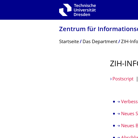
Zur Hauptnavigation springen
Zur Suche springen
Zum Inhalt springen
Zentrum für Informations­
Breadcrumb-Menü
Startseite
Das Department
ZIH-Inf
ZIH-INF
Postscript
Verbes
Neues 
Neues B