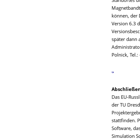
Standortes di
Magnetbandte
können, der 
Version 6.3 d
Versionsbesc
später dann a
Administrato
Polnick, Tel.:
Abschließen
Das EU-Russl
der TU Dresd
Projektergeb
stattfinden.
Software, da
Simulation S