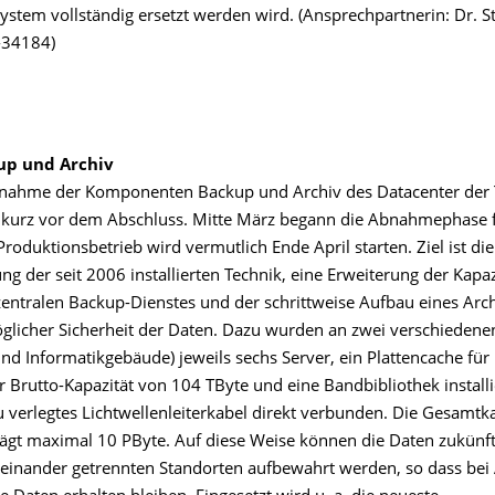
ystem vollständig ersetzt werden wird. (Ansprechpartnerin: Dr. S
 -34184)
up und Archiv
bnahme der Komponenten Backup und Archiv des Datacenter der
h kurz vor dem Abschluss. Mitte März begann die Abnahmephase f
Produktionsbetrieb wird vermutlich Ende April starten. Ziel ist die
g der seit 2006 installierten Technik, eine Erweiterung der Kapazi
entralen Backup-Dienstes und der schrittweise Aufbau eines Arc
glicher Sicherheit der Daten. Dazu wurden an zwei verschiedene
und Informatikgebäude) jeweils sechs Server, ein Plattencache für
r Brutto-Kapazität von 104 TByte und eine Bandbibliothek installie
 verlegtes Lichtwellenleiterkabel direkt verbunden. Die Gesamtka
ägt maximal 10 PByte. Auf diese Weise können die Daten zukünft
einander getrennten Standorten aufbewahrt werden, so dass bei A