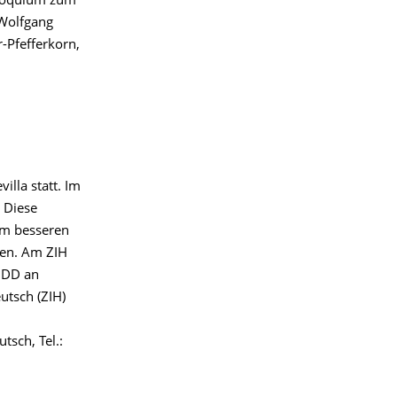
lloquium zum
 Wolfgang
-Pfefferkorn,
illa statt. Im
 Diese
um besseren
gen. Am ZIH
hDD an
utsch (ZIH)
tsch, Tel.: