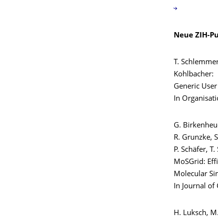
Neue ZIH-Pu
T. Schlemmer,
Kohlbacher:
Generic User
In Organisati
G. Birkenheue
R. Grunzke, S
P. Schäfer, T
MoSGrid: Eff
Molecular Si
In Journal of
H. Luksch, M.