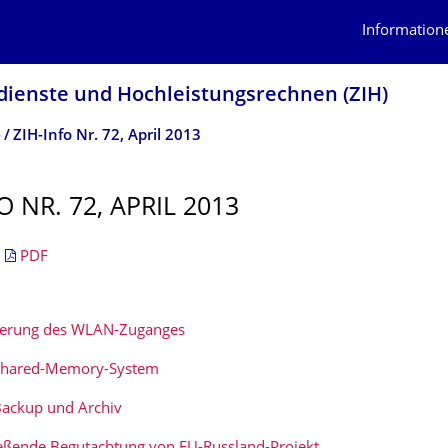
Information
dienste und Hochleistungs­rechnen (ZIH)
o
ZIH-Info Nr. 72, April 2013
O NR. 72, APRIL 2013
|
PDF
serung des WLAN-Zuganges
Shared-Memory-System
ackup und Archiv