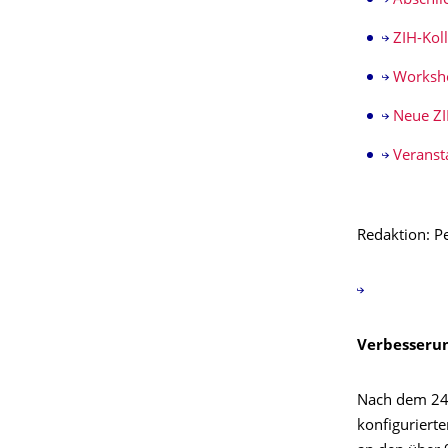
Abschli
ZIH-Kol
Worksho
Neue ZI
Veranst
Redaktion: P
Verbesseru
Nach dem 24.
konfiguriert