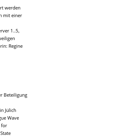
ert werden
n mit einer
rver 1..5,
weiligen
rin: Regine
r Beteiligung
n Jülich
ogue Wave
 for
State