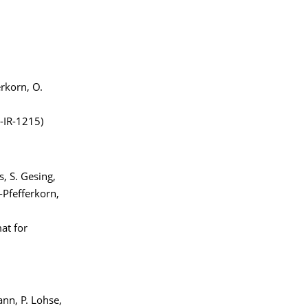
erkorn, O.
-IR-1215)
s, S. Gesing,
-Pfefferkorn,
at for
ann, P. Lohse,