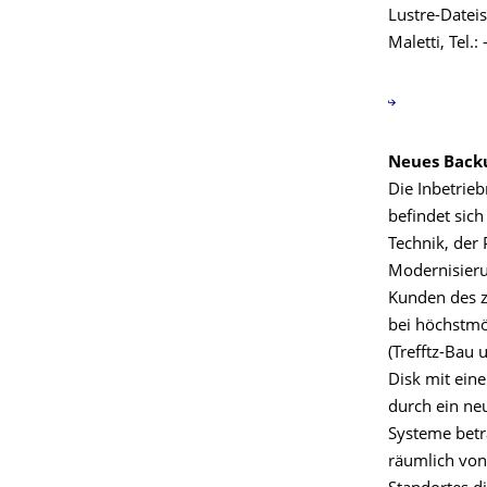
Lustre-Dateis
Maletti, Tel.:
Neues Back
Die Inbetrie
befindet sic
Technik, der 
Modernisierun
Kunden des z
bei höchstmö
(Trefftz-Bau 
Disk mit eine
durch ein neu
Systeme betr
räumlich von