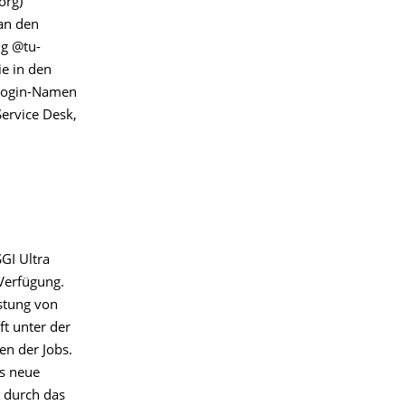
org)
 an den
g @tu-
ie in den
 Login-Namen
ervice Desk,
GI Ultra
Verfügung.
istung von
t unter der
n der Jobs.
as neue
- durch das