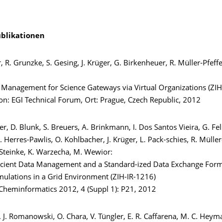
blikationen
 R. Grunzke, S. Gesing, J. Krüger, G. Birkenheuer, R. Müller-Pfeff
 Management for Science Gateways via Virtual Organizations (ZIH
on: EGI Technical Forum, Ort: Prague, Czech Republic, 2012
r, D. Blunk, S. Breuers, A. Brinkmann, I. Dos Santos Vieira, G. Fel
. Herres-Pawlis, O. Kohlbacher, J. Krüger, L. Pack-schies, R. Müller
. Steinke, K. Warzecha, M. Wewior:
icient Data Management and a Standard-ized Data Exchange Form
mulations in a Grid Environment (ZIH-IR-1216)
 Cheminformatics 2012, 4 (Suppl 1): P21, 2012
 J. Romanowski, O. Chara, V. Tüngler, E. R. Caffarena, M. C. Heym