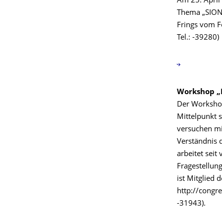
Am 25. April
Thema „SIONli
Frings vom Fo
Tel.: -39280)
Workshop „M
Der Workshop 
Mittelpunkt 
versuchen mi
Verständnis 
arbeitet sei
Fragestellun
ist Mitglied
http://congr
-31943).