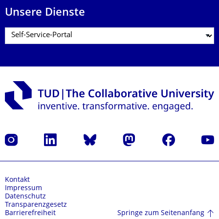
Unsere Dienste
Instagram
LinkedIn
Bluesky
Mastodon
Facebook
Yout
Kontakt
Impressum
Datenschutz
Transparenzgesetz
Springe zum Seitenanfang
Barrierefreiheit