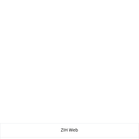
Zu dieser Seite
ZIH Web