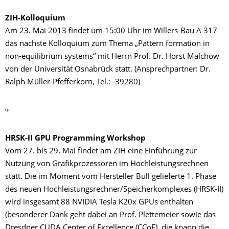
ZIH-Kolloquium
Am 23. Mai 2013 findet um 15:00 Uhr im Willers-Bau A 317
das nächste Kolloquium zum Thema „Pattern formation in
non-equilibrium systems“ mit Herrn Prof. Dr. Horst Malchow
von der Universität Osnabrück statt. (Ansprechpartner: Dr.
Ralph Müller-Pfefferkorn, Tel.: -39280)
HRSK-II GPU Programming Workshop
Vom 27. bis 29. Mai findet am ZIH eine Einführung zur
Nutzung von Grafikprozessoren im Hochleistungsrechnen
statt. Die im Moment vom Hersteller Bull gelieferte 1. Phase
des neuen Hochleistungsrechner/Speicherkomplexes (HRSK-II)
wird insgesamt 88 NVIDIA Tesla K20x GPUs enthalten
(besonderer Dank geht dabei an Prof. Plettemeier sowie das
Dresdner CUDA Center of Excellence (CCoE), die knapp die