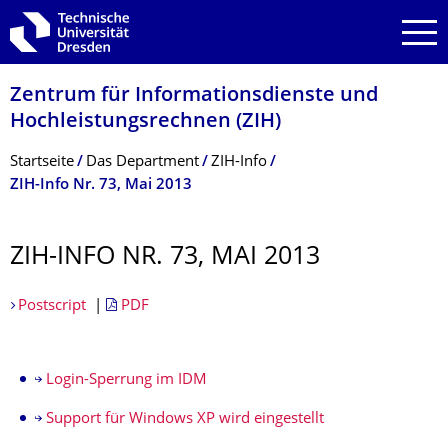
Zur Hauptnavigation springen
Zur Suche springen
Zum Inhalt springen
Zentrum für Informations­dienste und
Hochleistungs­rechnen (ZIH)
Breadcrumb-Menü
Startseite
Das Department
ZIH-Info
ZIH-Info Nr. 73, Mai 2013
ZIH-INFO NR. 73, MAI 2013
Postscript
|
PDF
Login-Sperrung im IDM
Support für Windows XP wird eingestellt