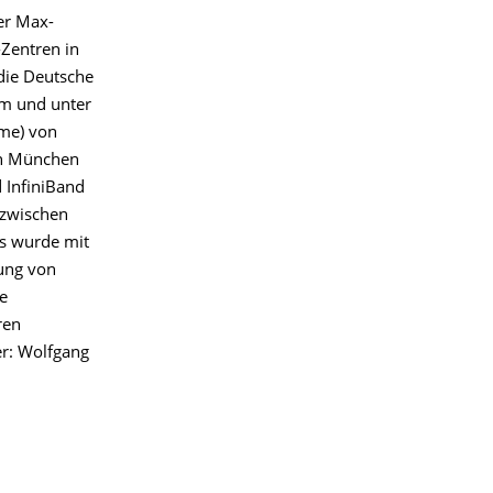
er Max-
-Zentren in
die Deutsche
km und unter
eme) von
in München
 InfiniBand
 zwischen
ks wurde mit
hung von
e
ren
er: Wolfgang