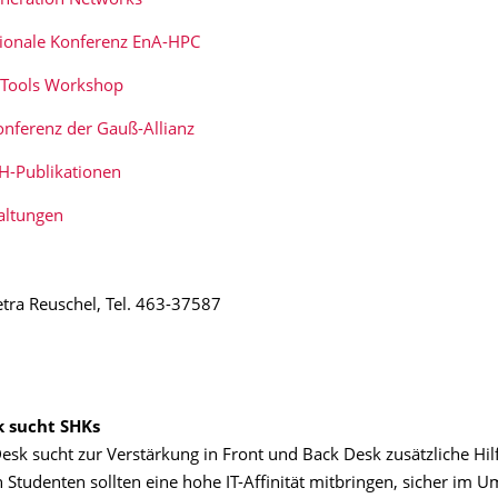
neration Networks
tionale Konferenz EnA-HPC
l Tools Workshop
onferenz der Gauß-Allianz
H-Publikationen
altungen
etra Reuschel, Tel. 463-37587
k sucht SHKs
esk sucht zur Verstärkung in Front und Back Desk zusätzliche Hilf
n Studenten sollten eine hohe IT-Affinität mitbringen, sicher im 