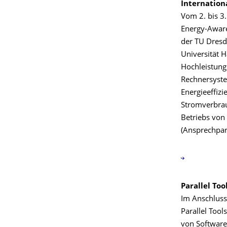
Internation
Vom 2. bis 3
Energy-Aware
der TU Dresd
Universität 
Hochleistung
Rechnersyste
Energieeffiz
Stromverbra
Betriebs von
(Ansprechpart
Parallel To
Im Anschluss
Parallel Too
von Software