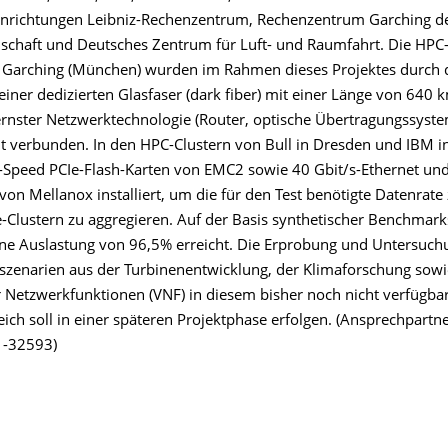
nrichtungen Leibniz-Rechenzentrum, Rechenzentrum Garching d
lschaft und Deutsches Zentrum für Luft- und Raumfahrt. Die HPC
Garching (München) wurden im Rahmen dieses Projektes durch 
iner dedizierten Glasfaser (dark fiber) mit einer Länge von 640 
rnster Netzwerktechnologie (Router, optische Übertragungssyst
nt verbunden. In den HPC-Clustern von Bull in Dresden und IBM 
Speed PCIe-Flash-Karten von EMC2 sowie 40 Gbit/s-Ethernet und
von Mellanox installiert, um die für den Test benötigte Datenrate
Clustern zu aggregieren. Auf der Basis synthetischer Benchmar
ine Auslastung von 96,5% erreicht. Die Erprobung und Untersuc
enarien aus der Turbinenentwicklung, der Klimaforschung sowi
er Netzwerkfunktionen (VNF) in diesem bisher noch nicht verfügba
ich soll in einer späteren Projektphase erfolgen. (Ansprechpartn
: -32593)