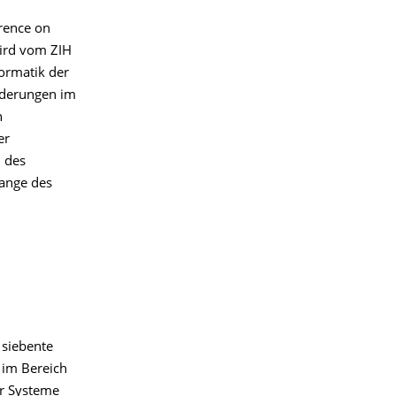
erence on
ird vom ZIH
ormatik der
rderungen im
n
er
n des
ange des
 siebente
 im Bereich
r Systeme