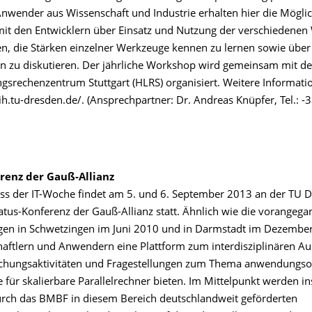
Anwender aus Wissenschaft und Industrie erhalten hier die Möglich
t den Entwicklern über Einsatz und Nutzung der verschiedenen
n, die Stärken einzelner Werkzeuge kennen zu lernen sowie über
n zu diskutieren. Der jährliche Workshop wird gemeinsam mit d
ngsrechenzentrum Stuttgart (HLRS) organisiert. Weitere Informati
zih.tu-dresden.de/. (Ansprechpartner: Dr. Andreas Knüpfer, Tel.: -
renz der Gauß-Allianz
s der IT-Woche findet am 5. und 6. September 2013 an der TU D
tatus-Konferenz der Gauß-Allianz statt. Ähnlich wie die vorangeg
gen in Schwetzingen im Juni 2010 und in Darmstadt im Dezember
haftlern und Anwendern eine Plattform zum interdisziplinären A
schungsaktivitäten und Fragestellungen zum Thema anwendungsor
 für skalierbare Parallelrechner bieten. Im Mittelpunkt werden i
durch das BMBF in diesem Bereich deutschlandweit geförderten