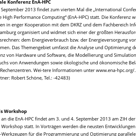
ale Konferenz EnA-HPC
. September 2013 findet zum vierten Mal die „International Conf
 High Performance Computing“ (EnA-HPC) statt. Die Konferenz w
en in enger Kooperation mit dem DKRZ und dem Fachbereich Inf
Hamburg organisiert und widmet sich einer der größten Herausfo
srechnen: dem Energieverbrauch bzw. der Energieversorgung vo
men. Das Themengebiet umfasst die Analyse und Optimierung d
ienz von Hardware und Software, die Modellierung und Simulatio
uchs von Anwendungen sowie ökologische und ökonomische Bel
 Rechenzentren. Wei-tere Informationen unter www.ena-hpc.org/.
ner: Robert Schöne, Tel.: -42483)
ols Workshop
 an die EnA-HPC findet am 3. und 4. September 2013 am ZIH der
ls Workshop statt. In Vorträgen werden die neusten Entwicklungen
-Werkzeugen für die Programmierung und Optimierung parallele