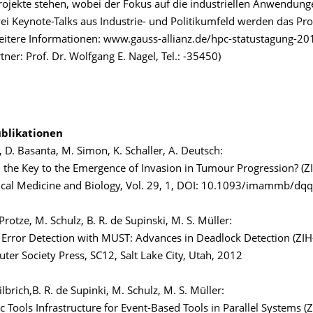
ojekte stehen, wobei der Fokus auf die industriellen Anwendunge
wei Keynote-Talks aus Industrie- und Politikumfeld werden das P
itere Informationen: www.gauss-allianz.de/hpc-statustagung-20
ner: Prof. Dr. Wolfgang E. Nagel, Tel.: -35450)
blikationen
, D. Basanta, M. Simon, K. Schaller, A. Deutsch:
: the Key to the Emergence of Invasion in Tumour Progression? (Z
cal Medicine and Biology, Vol. 29, 1, DOI: 10.1093/imammb/dq
. Protze, M. Schulz, B. R. de Supinski, M. S. Müller:
Error Detection with MUST: Advances in Deadlock Detection (ZIH
ter Society Press, SC12, Salt Lake City, Utah, 2012
Hilbrich,B. R. de Supinki, M. Schulz, M. S. Müller:
c Tools Infrastructure for Event-Based Tools in Parallel Systems (