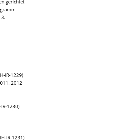
n gerichtet
rogramm
13.
IH-IR-1229)
q011, 2012
-IR-1230)
ZIH-IR-1231)