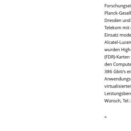
Forschungsei
Planck-Gesel
Dresden und 
Telekom mit e
Einsatz mode
Alcatel-Luce
wurden High-
(FDR)-Karten 
den Compute-
386 Gbit/s e
Anwendungssz
virtualisiert
Leistungsbere
Wünsch, Tel.