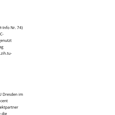
-Info Nr. 74)
C-
genutzt
ag
zih.tu-
TU Dresden im
ucent
ektpartner
 die