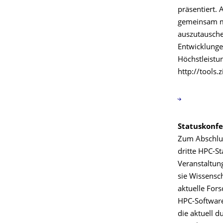
präsentiert. 
gemeinsam mi
auszutausche
Entwicklunge
Höchstleistu
http://tools.
Statuskonfe
Zum Abschlus
dritte HPC-S
Veranstaltun
sie Wissensc
aktuelle For
HPC-Software
die aktuell 