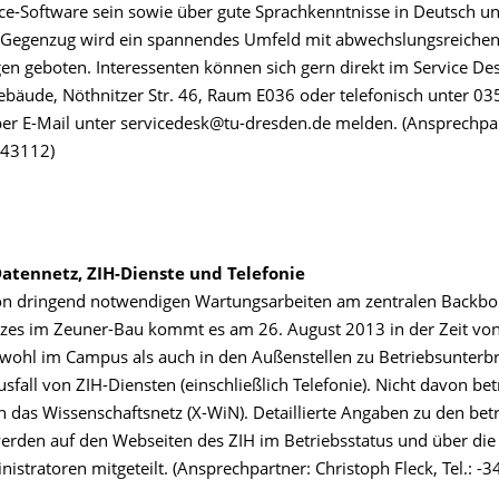
ice-Software sein sowie über gute Sprachkenntnisse in Deutsch un
 Gegenzug wird ein spannendes Umfeld mit abwechslungsreiche
gen geboten. Interessenten können sich gern direkt im Service De
ebäude, Nöthnitzer Str. 46, Raum E036 oder telefonisch unter 03
er E-Mail unter servicedesk@tu-dresden.de melden. (Ansprechpart
 -43112)
 Datennetz, ZIH-Dienste und Telefonie
n dringend notwendigen Wartungsarbeiten am zentralen Backbo
zes im Zeuner-Bau kommt es am 26. August 2013 in der Zeit von
wohl im Campus als auch in den Außenstellen zu Betriebsunter
fall von ZIH-Diensten (einschließlich Telefonie). Nicht davon betr
 das Wissenschaftsnetz (X-WiN). Detaillierte Angaben zu den bet
erden auf den Webseiten des ZIH im Betriebsstatus und über die 
istratoren mitgeteilt. (Ansprechpartner: Christoph Fleck, Tel.: -3