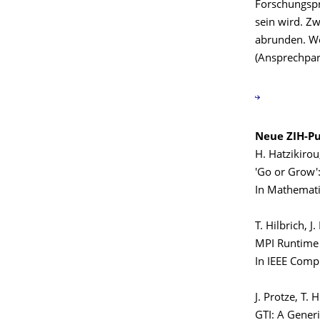
Forschungspr
sein wird. Z
abrunden. We
(Ansprechpart
Neue ZIH-Pu
H. Hatzikirou
'Go or Grow'
In Mathemati
T. Hilbrich, J
MPI Runtime 
In IEEE Compu
J. Protze, T. 
GTI: A Generi