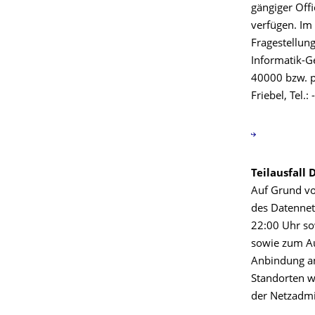
gängiger Off
verfügen. Im
Fragestellun
Informatik-G
40000 bzw. p
Friebel, Tel.:
Teilausfall
Auf Grund vo
des Datennet
22:00 Uhr so
sowie zum Aus
Anbindung an
Standorten w
der Netzadmin