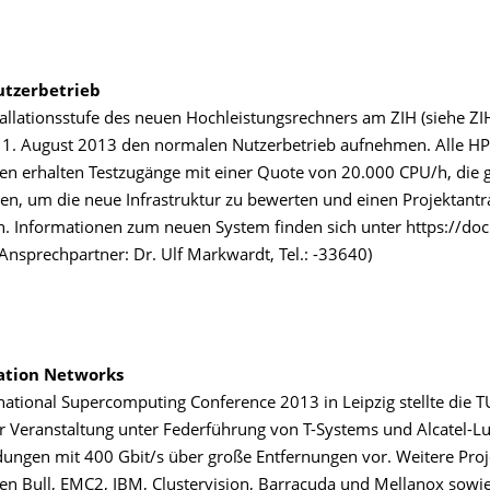
utzerbetrieb
tallationsstufe des neuen Hochleistungsrechners am ZIH (siehe ZIH
 1. August 2013 den normalen Nutzerbetrieb aufnehmen. Alle HP
en erhalten Testzugänge mit einer Quote von 20.000 CPU/h, die 
n, um die neue Infrastruktur zu bewerten und einen Projektantr
n. Informationen zum neuen System finden sich unter https://doc.
Ansprechpartner: Dr. Ulf Markwardt, Tel.: -33640)
ation Networks
rnational Supercomputing Conference 2013 in Leipzig stellte die 
 Veranstaltung unter Federführung von T-Systems und Alcatel-L
ungen mit 400 Gbit/s über große Entfernungen vor. Weitere Proj
men Bull, EMC2, IBM, Clustervision, Barracuda und Mellanox sowie