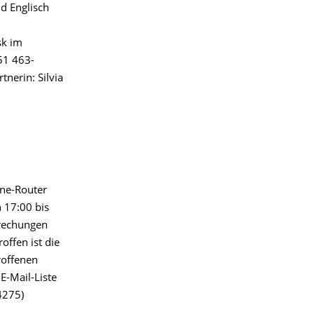
d Englisch
n
sk im
51 463-
nerin: Silvia
ne-Router
 17:00 bis
brechungen
offen ist die
roffenen
E-Mail-Liste
4275)