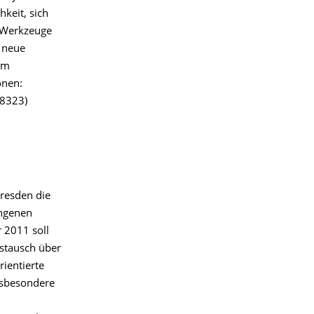
keit, sich
 Werkzeuge
 neue
em
onen:
38323)
resden die
angenen
 2011 soll
ustausch über
ientierte
nsbesondere