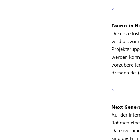
Taurus in N
Die erste Ins
wird bis zum
Projektgrupp
werden könne
vorzubereite
dresden.de. (
Next Gener
Auf der Inte
Rahmen einer
Datenverbind
sind die Fir