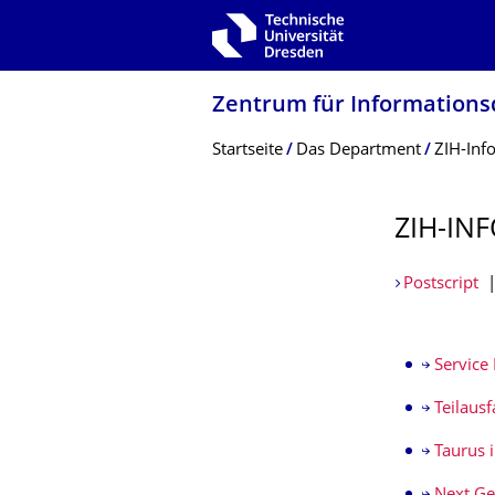
Zur Hauptnavigation springen
Zur Suche springen
Zum Inhalt springen
Zentrum für Informations­
Breadcrumb-Menü
Startseite
Das Department
ZIH-Inf
ZIH-INF
Postscript
Service
Teilausf
Taurus 