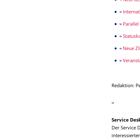
Next Ge
Interna
Paralle
Statusk
Neue ZI
Veranst
Redaktion: P
Service Des
Der Service D
interessierte