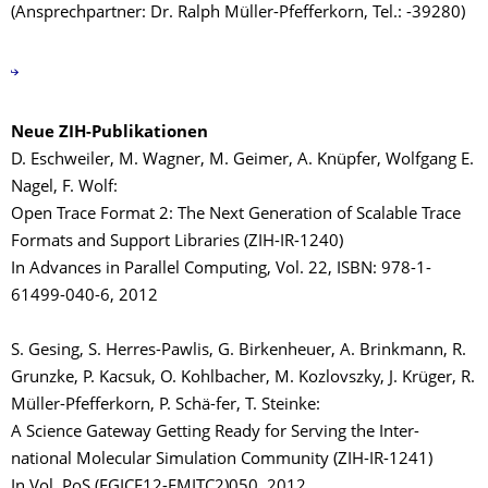
(Ansprechpartner: Dr. Ralph Müller-Pfefferkorn, Tel.: -39280)
Neue ZIH-Publikationen
D. Eschweiler, M. Wagner, M. Geimer, A. Knüpfer, Wolfgang E.
Nagel, F. Wolf:
Open Trace Format 2: The Next Generation of Scalable Trace
Formats and Support Libraries (ZIH-IR-1240)
In Advances in Parallel Computing, Vol. 22, ISBN: 978-1-
61499-040-6, 2012
S. Gesing, S. Herres-Pawlis, G. Birkenheuer, A. Brinkmann, R.
Grunzke, P. Kacsuk, O. Kohlbacher, M. Kozlovszky, J. Krüger, R.
Müller-Pfefferkorn, P. Schä-fer, T. Steinke:
A Science Gateway Getting Ready for Serving the Inter-
national Molecular Simulation Community (ZIH-IR-1241)
In Vol. PoS (EGICF12-EMITC2)050, 2012