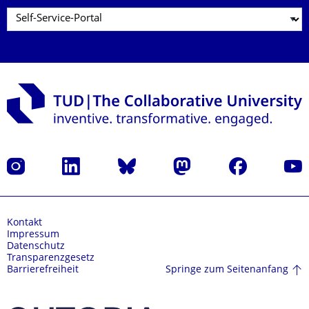
Instagram
LinkedIn
Bluesky
Mastodon
Facebook
Yout
Kontakt
Impressum
Datenschutz
Transparenzgesetz
Springe zum Seitenanfang
Barrierefreiheit