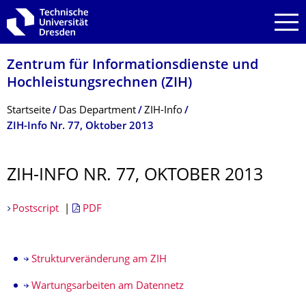
Zur Hauptnavigation springen
Zur Suche springen
Zum Inhalt springen
Zentrum für Informations­dienste und
Hochleistungs­rechnen (ZIH)
Breadcrumb-Menü
Startseite
Das Department
ZIH-Info
ZIH-Info Nr. 77, Oktober 2013
ZIH-INFO NR. 77, OKTOBER 2013
Postscript
|
PDF
Strukturveränderung am ZIH
Wartungsarbeiten am Datennetz