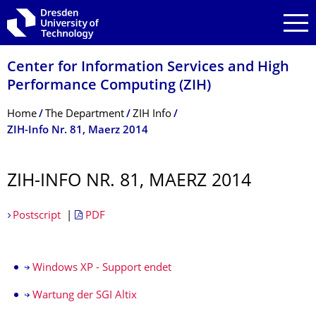
Skip to main navigation
Skip to search
Skip to content
Center for Information Services and High
Performance Computing (ZIH)
Breadcrumb Menu
Home
The Department
ZIH Info
ZIH-Info Nr. 81, Maerz 2014
ZIH-INFO NR. 81, MAERZ 2014
Postscript
|
PDF
Windows XP - Support endet
Wartung der SGI Altix