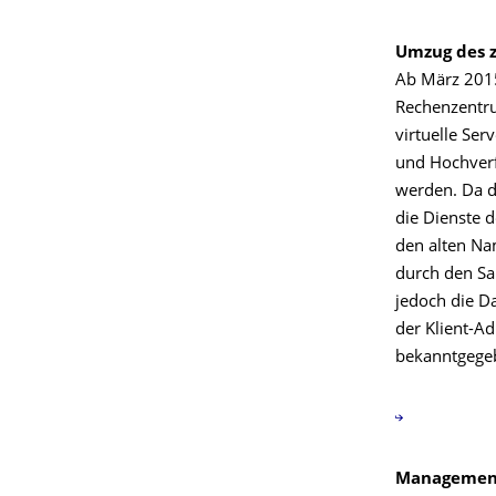
Umzug des z
Ab März 2015
Rechenzentru
virtuelle Ser
und Hochverfü
werden. Da d
die Dienste 
den alten Na
durch den Sa
jedoch die D
der Klient-A
bekanntgegebe
Management