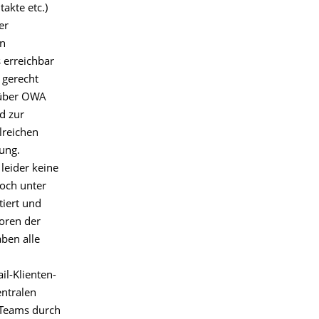
akte etc.)
er
en
 erreichbar
 gerecht
 über OWA
d zur
lreichen
ung.
leider keine
och unter
iert und
toren der
ben alle
l-Klienten-
entralen
e-Teams durch