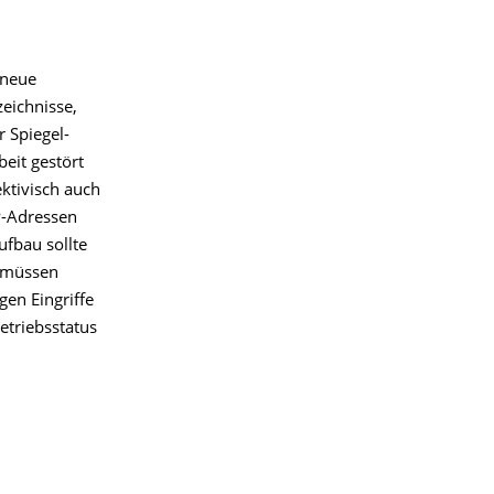
 neue
eichnisse,
 Spiegel-
eit gestört
ktivisch auch
P-Adressen
fbau sollte
n müssen
gen Eingriffe
etriebsstatus