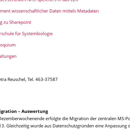
es zentralen NAS-Speichers in das LZR
ent wissenschaftlicher Daten mittels Metadaten
g zu Sharepoint
chule für Systembiologie
loquium
altungen
etra Reuschel, Tel. 463-37587
gration – Auswertung
ezemberwochenende erfolgte die Migration der zentralen MS-Po
3. Gleichzeitig wurde aus Datenschutzgründen eine Anpassung