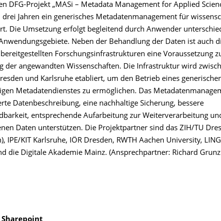
n DFG-Projekt „MASi – Metadata Management for Applied Scienc
 drei Jahren ein generisches Metadatenmanagement für wissensc
ert. Die Umsetzung erfolgt begleitend durch Anwender unterschie
Anwendungsgebiete. Neben der Behandlung der Daten ist auch die
bereitgestellten Forschungsinfrastrukturen eine Voraussetzung z
g der angewandten Wissenschaften. Die Infrastruktur wird zwisc
esden und Karlsruhe etabliert, um den Betrieb eines generischen,
tigen Metadatendienstes zu ermöglichen. Das Metadatenmanage
erte Datenbeschreibung, eine nachhaltige Sicherung, bessere
dbarkeit, entsprechende Aufarbeitung zur Weiterverarbeitung u
nen Daten unterstützen. Die Projektpartner sind das ZIH/TU Dre
n), IPE/KIT Karlsruhe, IÖR Dresden, RWTH Aachen University, LIN
d die Digitale Akademie Mainz. (Ansprechpartner: Richard Grunzk
 Sharepoint