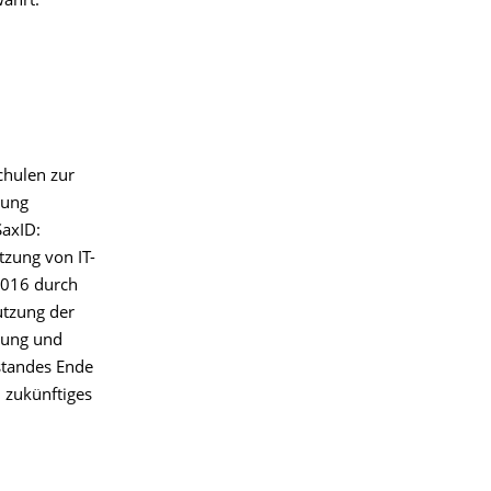
ährt.
chulen zur
zung
SaxID:
tzung von IT-
2016 durch
utzung der
hung und
standes Ende
 zukünftiges