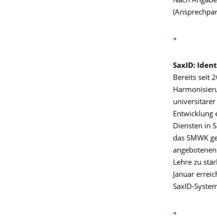
Nach Angabe 
(Ansprechpart
SaxID: Iden
Bereits seit 
Harmonisier
universitärer
Entwicklung 
Diensten in 
das SMWK gef
angebotenen 
Lehre zu stä
Januar erreic
SaxID-System.