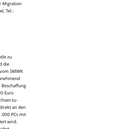
r Migration
, Tel.:
tle zu
d die
14 vom SMWK
 zunehmend
n Beschaffung
00 Euro
chsen.tu-
direkt an den
1.000 PCs mit
ert wird.