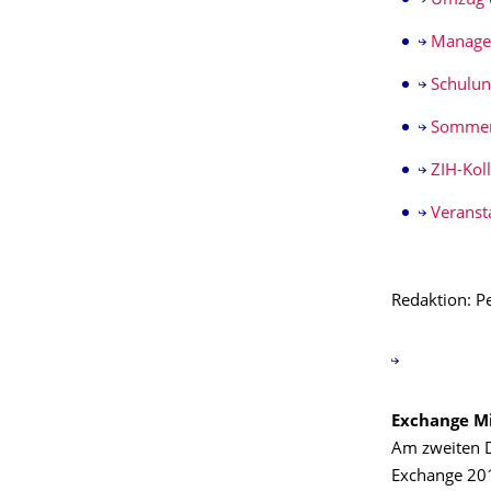
Umzug d
Managem
Schulun
Sommers
ZIH-Kol
Veranst
Redaktion: P
Exchange Mi
Am zweiten D
Exchange 201