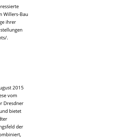
ressierte
 Willers-Bau
ge ihrer
stellungen
ts/.
August 2015
iese vom
er Dresdner
und bietet
dter
ngsfeld der
ombiniert,