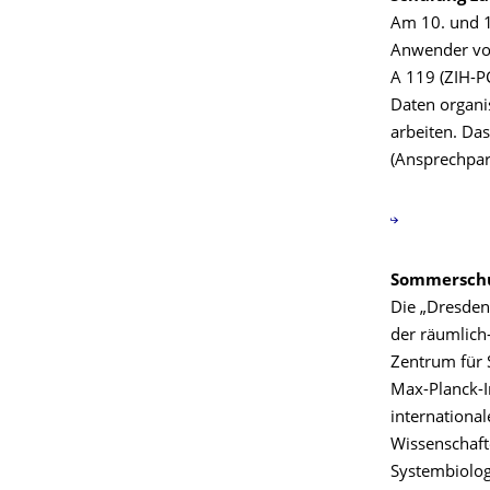
Am 10. und 11
Anwender von
A 119 (ZIH-PC
Daten organ
arbeiten. Da
(Ansprechpart
Sommerschu
Die „Dresden
der räumlich
Zentrum für 
Max-Planck-I
internationa
Wissenschaft
Systembiolog