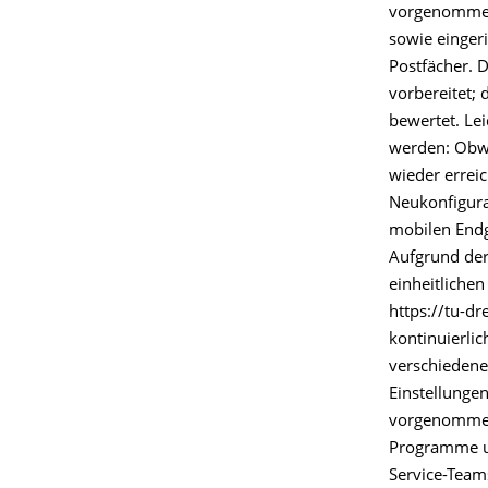
vorgenommen.
sowie einger
Postfächer. D
vorbereitet;
bewertet. Le
werden: Obwo
wieder errei
Neukonfigura
mobilen Endg
Aufgrund der
einheitliche
https://tu-d
kontinuierlic
verschiedene
Einstellunge
vorgenommen.
Programme un
Service-Team