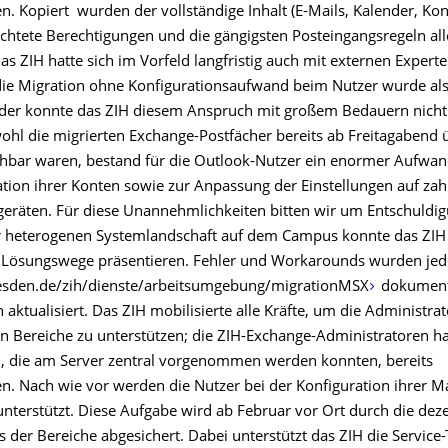
 Kopiert wurden der vollständige Inhalt (E-Mails, Kalender, Kont
ichtete Berechtigungen und die gängigsten Posteingangsregeln all
as ZIH hatte sich im Vorfeld langfristig auch mit externen Expert
 die Migration ohne Konfigurationsaufwand beim Nutzer wurde als
ider konnte das ZIH diesem Anspruch mit großem Bedauern nicht
hl die migrierten Exchange-Postfächer bereits ab Freitagabend
chbar waren, bestand für die Outlook-Nutzer ein enormer Aufwan
tion ihrer Konten sowie zur Anpassung der Einstellungen auf zah
eräten. Für diese Unannehmlichkeiten bitten wir um Entschuldig
 heterogenen Systemlandschaft auf dem Campus konnte das ZIH 
n Lösungswege präsentieren. Fehler und Workarounds wurden jed
resden.de/zih/dienste/arbeitsumgebung/migrationMSX
dokument
h aktualisiert. Das ZIH mobilisierte alle Kräfte, um die Administra
n Bereiche zu unterstützen; die ZIH-Exchange-Administratoren ha
n, die am Server zentral vorgenommen werden konnten, bereits
 Nach wie vor werden die Nutzer bei der Konfiguration ihrer Mai
terstützt. Diese Aufgabe wird ab Februar vor Ort durch die dez
s der Bereiche abgesichert. Dabei unterstützt das ZIH die Servic