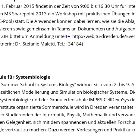
. Februar 2015 findet in der Zeit von 9:00 bis 16:30 Uhr für inte
 MS Sharepoint 2013 ein Workshop mit praktischen Übungen im
-Pool) statt. Die Anwender können dabei lernen, wie sie die Abla
isieren sowie gemeinsam in Teams an Dokumenten und Aufgaben
s ZIH bittet um Anmeldung unter
http://web.tu-dresden.de/Even
nerin: Dr. Stefanie Maletti, Tel.: -34184)
le für Systembiologie
 Summer School in Systems Biology“ widmet sich vom 2. bis 9. 
-zeitlichen Modellierung und Simulation biologischer Systeme. D
Systembiologie und der Graduiertenschule IMPRS-CellDevoSys d
nstitute organisierte Sommerschule wird in Dresden veranstaltet 
len Studierenden der Informatik, Physik, Mathematik und verwan
en Gelegenheit, sich mit dem spannenden und aktuellen Forschu
ie vertraut zu machen. Dazu werden Vorlesungen und Praktika k