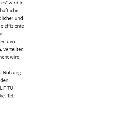
es“ wird in
haftliche
dlicher und
 effiziente
ur
hen den
 verteilten
ment wird
nd Nutzung
sden
GLIT TU
e, Tel.: