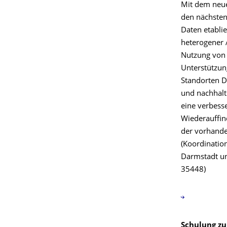
Mit dem neue
den nächsten
Daten etabli
heterogener 
Nutzung von 
Unterstützun
Standorten Dr
und nachhal
eine verbess
Wiederauffin
der vorhande
(Koordinatio
Darmstadt un
35448)
Schulung zu