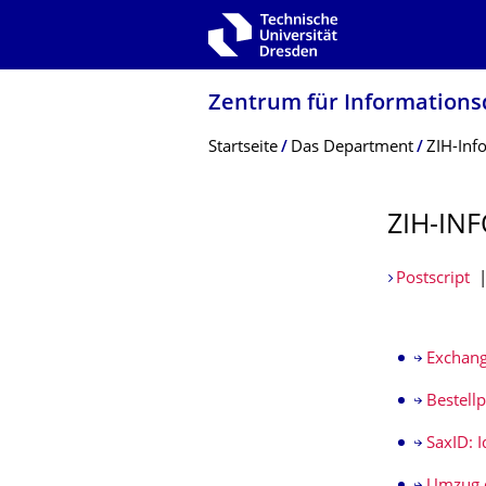
Zur Hauptnavigation springen
Zur Suche springen
Zum Inhalt springen
Zentrum für Informations­
Breadcrumb-Menü
Startseite
Das Department
ZIH-Inf
ZIH-INF
Postscript
Exchang
Bestell
SaxID: 