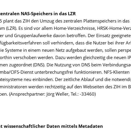
entralen NAS-Speichers in das LZR
 plant das ZIH den Umzug des zentralen Plattenspeichers in das
m (LZR). Es sind vor allem Home-Verzeichnisse, HRSK-Home-Verz
ver und Gruppenlaufwerke davon betroffen. Der Einsatz geeigneter
gbarkeitsverfahren soll verhindern, dass die Nutzer bei ihrer Arb
ie Systeme in einem neuen Netz aufgebaut werden, sollen perspe
dorthin verschoben werden. Dazu werden gleichzeitig die neuen I
men zugeordnet (DNS). Die Nutzung von DNS beim Verbindungsau
mba/CIFS-Dienst unterbrechungsfrei funktionieren. NFS-Kliente
ateisysteme neu einbinden. Der zeitliche Ablauf und die notwendi
dministratoren werden rechtzeitig auf den Webseiten des ZIH im B
n. (Ansprechpartner: Jörg Weller, Tel.: -33460)
 wissenschaftlicher Daten mittels Metadaten