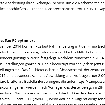
ierte Abarbeitung ihrer Exchange-Themen, um die Nacharbeiten de
ich abschließen zu können. (Ansprechpartner: Prof. Dr. W. E. Nagel
ess Sax-PC optimiert
ovember 2014 können PCs laut Rahmenvertrag mit der Firma Bech
ochschulkonditionen abgerufen werden. Nur bis Mitte Februar sin
esonders günstigen Preise festgelegt. Nachdem zunächst die 20
n Bestellungen ganzer PC-Pools bevorzugt wurden, gehen jetzt
ellungen ein. Das ZIH bietet daher in Absprache mit der zentrale
015 eine besonders schnelle Abwicklung aller Aufträge unter 2.0
Euro brutto an. Bestellanforderungen, die unter https://campussa
axpc/ eingehen, werden nach Vorliegen des Bestellbelegs im ZIH 
eschickt. Nach wie vor subventioniert die TU Dresden die ersten 
splatz-PC) bzw. 50 € (Pool-PC), wenn dafür ein Altgerät ausgesond