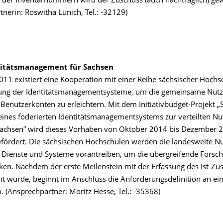
der Inventarnummern wird der Zuschuss (auch nachträglich) gew
nerin: Roswitha Lünich, Tel.: -32129)
titätsmanagement für Sachsen
2011 existiert eine Kooperation mit einer Reihe sächsischer Hochs
ung der Identitätsmanagementsysteme, um die gemeinsame Nut
 Benutzerkonten zu erleichtern. Mit dem Initiativbudget-Projekt „
eines föderierten Identitätsmanagementsystems zur verteilten Nu
Sachsen“ wird dieses Vorhaben von Oktober 2014 bis Dezember 
ördert. Die sächsischen Hochschulen werden die landesweite N
Dienste und Systeme vorantreiben, um die übergreifende Forsc
rken. Nachdem der erste Meilenstein mit der Erfassung des Ist-Zu
ht wurde, beginnt im Anschluss die Anforderungsdefinition an ein
 (Ansprechpartner: Moritz Hesse, Tel.: -35368)