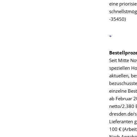
eine prioris
schnellstmögl
-35450)
Bestellproz
Seit Mitte N
speziellen H
aktuellen, b
bezuschusste
einzelne Best
ab Februar 2
netto/2.380 
dresden.de/s
Lieferanten g
100 € (Arbeit