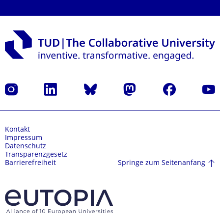
Instagram
LinkedIn
Bluesky
Mastodon
Facebook
Yout
Kontakt
Impressum
Datenschutz
Transparenzgesetz
Springe zum Seitenanfang
Barrierefreiheit