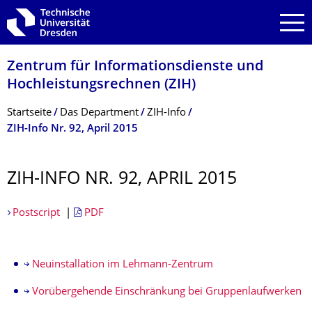
Zur Hauptnavigation springen
Zur Suche springen
Zum Inhalt springen
Zentrum für Informations­dienste und
Hochleistungs­rechnen (ZIH)
Breadcrumb-Menü
Startseite
Das Department
ZIH-Info
ZIH-Info Nr. 92, April 2015
ZIH-INFO NR. 92, APRIL 2015
Postscript
|
PDF
Neuinstallation im Lehmann-Zentrum
Vorübergehende Einschränkung bei Gruppenlaufwerken