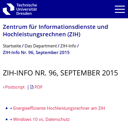
Zur Hauptnavigation springen
Zur Suche springen
Zum Inhalt springen
Zentrum für Informations­dienste und
Hochleistungs­rechnen (ZIH)
Breadcrumb-Menü
Startseite
Das Department
ZIH-Info
ZIH-Info Nr. 96, September 2015
ZIH-INFO NR. 96, SEPTEMBER 2015
Postscript
|
PDF
Energieeffiziente Hochleistungsrechner am ZIH
Windows 10 vs. Datenschutz