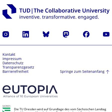
Instagram
LinkedIn
Bluesky
Mastodon
Facebook
Yout
Kontakt
Impressum
Datenschutz
Transparenzgesetz
Springe zum Seitenanfang
Barrierefreiheit
Die TU Dresden wird auf Grundlage des vom Sächsischen Landtag