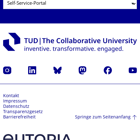
Instagram
LinkedIn
Bluesky
Mastodon
Facebook
Yout
Kontakt
Impressum
Datenschutz
Transparenzgesetz
Springe zum Seitenanfang
Barrierefreiheit