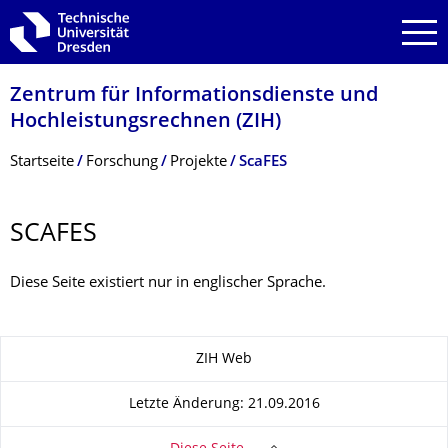
Zur Hauptnavigation springen
Zur Suche springen
Zum Inhalt springen
Zentrum für Informations­dienste und
Hochleistungs­rechnen (ZIH)
Breadcrumb-Menü
Startseite
Forschung
Projekte
ScaFES
SCAFES
Diese Seite existiert nur in englischer Sprache.
Zu dieser Seite
ZIH Web
Letzte Änderung: 21.09.2016