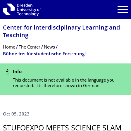
Skip to main navigation
Skip to search
Skip to content
Center for interdisciplinary Learning and
Teaching
Breadcrumb Menu
Home
The Center
News
Bühne frei für studentische Forschung!
Status Message
Info
This document is not available in the language you
requested. It is therefore shown in German.
Oct 05, 2023
STUFOEXPO MEETS SCIENCE SLAM