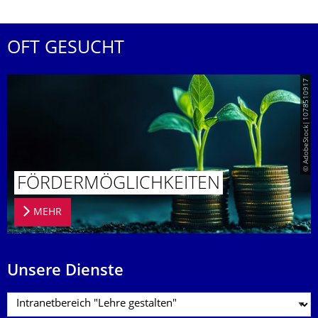
OFT GESUCHT
© AdobeStock|1078510917
FÖRDERMÖG­LICHKEITEN
MEHR
Unsere Dienste