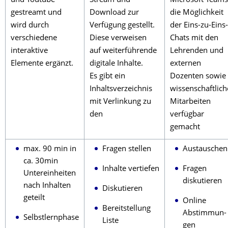
und Youtube
Stream und
Microsoft Teams
gestreamt und
Download zur
die Möglichkeit
wird durch
Verfügung gestellt.
der Eins-zu-Eins-
verschiedene
Diese verweisen
Chats mit den
interaktive
auf weiterführende
Lehrenden und
Elemente ergänzt.
digitale Inhalte.
externen
Es gibt ein
Dozenten sowie
Inhaltsverzeichnis
wissenschaftlic
mit Verlinkung zu
Mitarbeiten
den
verfügbar
gemacht
max. 90 min in
Fragen stellen
Austauschen
ca. 30min
Inhalte vertiefen
Fragen
Untereinheiten
diskutieren
nach Inhalten
Diskutieren
geteilt
Online
Bereitstellung
Abstimmun-
Selbstlernphase
Liste
gen