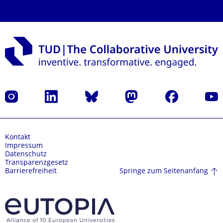
Instagram
LinkedIn
Bluesky
Mastodon
Facebook
Yout
Kontakt
Impressum
Datenschutz
Transparenzgesetz
Springe zum Seitenanfang
Barrierefreiheit