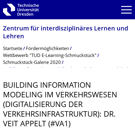
Zur Hauptnavigation springen
Zur Suche springen
Zum Inhalt springen
Zentrum für interdisziplinäres Lernen und
Lehren
Breadcrumb-Menü
Startseite
Fördermöglichkeiten
Wettbewerb "TUD E-Learning-Schmuckstück"
Schmuckstück-Galerie 2020
Building Information Modeling im Verkehrswesen (Digitalisierung der Verkehrsinfrastruktur): Dr. Veit Appelt (#VA1)
BUILDING INFORMATION
MODELING IM VERKEHRSWESEN
(DIGITALISIERUNG DER
VERKEHRSINFRAS­TRUKTUR): DR.
VEIT APPELT (#VA1)