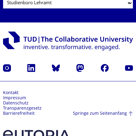
Instagram
LinkedIn
Bluesky
Mastodon
Facebook
Yout
Kontakt
Impressum
Datenschutz
Transparenzgesetz
Springe zum Seitenanfang
Barrierefreiheit