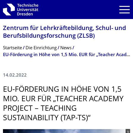
Zur Hauptnavigation springen
Zur Suche springen
Zum Inhalt springen
Zentrum für Lehrkräftebildung, Schul- und
Berufsbildungsfor­schung (ZLSB)
Breadcrumb-Menü
Startseite
Die Einrichtung
News
EU-Förderung in Höhe von 1,5 Mio. EUR für „Teacher Academy Project – Teaching Sustainability (TAP-TS)“
14.02.2022
EU-FÖRDERUNG IN HÖHE VON 1,5
MIO. EUR FÜR „TEACHER ACADEMY
PROJECT – TEACHING
SUSTAINABILITY (TAP-TS)“